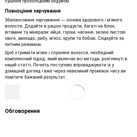
сушіння прохолодним обдувом.
Повноцінне харчування
Збалансоване харчування — основа здорового і м'якого
волосся. Додайте в раціон продукти, багаті на білок,
вітаміни та мінерали: яйця, горіхи, насіння, зелені листові
овочі, авокадо, рибу, м'ясо, крупи та бобові. Слідкуйте за
питним режимом.
Щоб отримати м'яке і слухняне волосся, необхідний
комплексний підхід, який включає всі методи, розглянуті в
нашій статті. Почніть поступово впроваджувати їх у
домашній догляд і вже через невеликий проміжок часу ви
помітите бажаний результат.
Обговорення