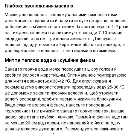
Глибоке зволоження маскою
Маски для волосся зі зволожувальними компонентами
допомагають відновити й наситити сухе і жорстке волосся,
роблячи його м'яким і податливим. Їх застосовують 1-2 рази
на тиждень після миття, витримують склади 7-10 хвилин,
іноді довше, а потім – ретельно змивають. Для сухого
волосся підійдуть маски з кератином або олією авокадо, а
для нормального волосся – з пептидами й вітамінами.
Миття теплою водою і сушіння феном
Занадто гаряча вода може пересушити шкіру голови й
зробити волосся жорсткішим. Оптимальною температурою
для миття вважається 38-42 °C. Для ополіскування
рекомендуємо використовувати прохолодну воду 25-30 °C,
це допоможе закрити лусочки волосини, щоб утримати
вологу всередині, зробити пасма м'якими та блискучими.
Якщо сушите волосся феном, наносьте попередньо
термозахист і не вмикайте занадто гаряче повітря, інакше
шевелюра стане грубою і ламкою. Тримайте фен на відстані
не менше 20 см від голови, не направляйте його на одну
ділянку волосся дуже довго. Рекомендується закінчувати