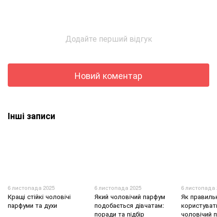
Додайте перший відгук
Новий коментар
Інші записи
6 листопада 2025
6 листопада 2025
6 листопада 
Кращі стійкі чоловічі
Який чоловічий парфум
Як правиль
парфуми та духи
подобається дівчатам:
користуват
поради та підбір
чоловічий 