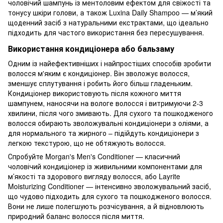
чоловічий шампунь із ментоловим ефектом для свіжості та
тонусу шкіри голови, а також Luxina Daily Shampoo — м’який
щоденний засіб з натуральними екстрактами, що ідеально
підходить для частого використання без пересушування.
Використання кондиціонера або бальзаму
Одним із найефективніших і найпростіших способів зробити
волосся м'яким є кондиціонер. Він зволожує волосся,
зменшує сплутування і робить його більш гладеньким.
Кондиціонер використовують після кожного миття
шампунем, наносячи на вологе волосся і витримуючи 2-3
хвилини, після чого змивають. Для сухого та пошкодженого
волосся обирають зволожувальні кондиціонери з оліями, а
для нормального та жирного – підійдуть кондиціонери з
легкою текстурою, що не обтяжують волосся.
Спробуйте Morgan's Men's Conditioner — класичний
чоловічий кондиціонер із живильними компонентами для
м’якості та здорового вигляду волосся, або Layrite
Moisturizing Conditioner — інтенсивно зволожувальний засіб,
що чудово підходить для сухого та пошкодженого волосся.
Вони не лише полегшують розчісування, а й відновлюють
природний баланс волосся після миття.