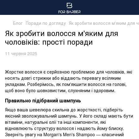
Блог
Поради по догляду
Як зробити волосся м'яким для ч
Як зробити волосся м'яким для
чоловіків: прості поради
11 червня 2025
Жорстке волосся є серйозною проблемою для чоловіків, які
носять довгі стрижки або віддають перевагу всіляким
укладкам. Розберімось, як пом'якшити волосся на голові,
щоб воно було шовковистим, слухняним і здоровим.
Правильно підібраний шампунь
Якщо ваша шевелюра схильна до жорсткості, підберіть
якісний зволожувальний шампунь. У його складі мають бути
вітаміни, натуральні олії та інші компоненти, які
відновлюють структуру волосся і надають йому блиску.
Зверніть увагу на Morgan's Men's Shampoo — класичний