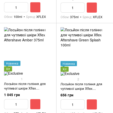
Обєм
100ml
Бренд
XFLEX
Обєм
375ml
Бренд
XFLEX
Новинка
Новинка
Хіт
Хіт
1
2
Лосьйон після гоління для
Лосьйон після гоління для
чутливої шкіри Xflex
чутливої шкіри Xflex
Aftershave Amber 375ml
Aftershave Green Splash 100ml
1 045 грн
656 грн