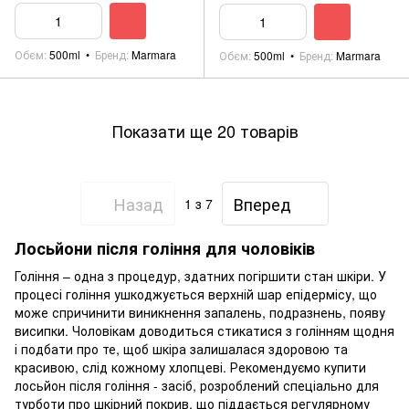
Обєм
500ml
Бренд
Marmara
Обєм
500ml
Бренд
Marmara
Показати ще 20 товарів
Назад
Вперед
1
з 7
Лосьйони після гоління для чоловіків
Гоління – одна з процедур, здатних погіршити стан шкіри. У
процесі гоління ушкоджується верхній шар епідермісу, що
може спричинити виникнення запалень, подразнень, появу
висипки. Чоловікам доводиться стикатися з голінням щодня
і подбати про те, щоб шкіра залишалася здоровою та
красивою, слід кожному хлопцеві. Рекомендуємо купити
лосьйон після гоління - засіб, розроблений спеціально для
турботи про шкірний покрив, що піддається регулярному