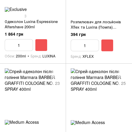
3
Одеколон Luxina Espressione
Розпилювач для лосьйонів
Aftershave 200ml
Xflex та Luxina (Помпа)
EDELSTEIN
1 864 грн
394 грн
Обєм
200ml
Бренд
LUXINA
Бренд
XFLEX