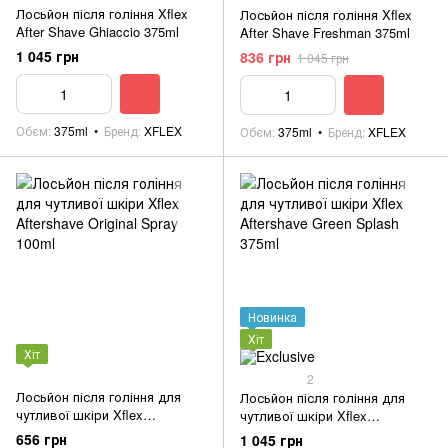
Лосьйон після гоління Xflex
Лосьйон після гоління Xflex
After Shave Ghiaccio 375ml
After Shave Freshman 375ml
1 045 грн
836 грн
1 045 грн
Обєм
375ml
Бренд
XFLEX
Обєм
375ml
Бренд
XFLEX
Новинка
Хіт
Хіт
2
Лосьйон після гоління для
Лосьйон після гоління для
чутливої шкіри Xflex
чутливої шкіри Xflex
Aftershave Original Spray 100ml
Aftershave Green Splash 375ml
656 грн
1 045 грн