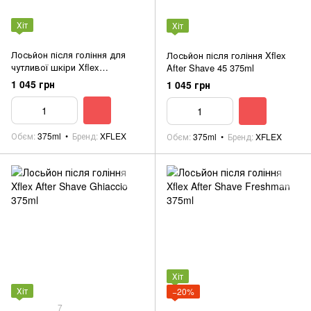
Хіт
Хіт
Лосьйон після гоління для
Лосьйон після гоління Xflex
чутливої шкіри Xflex
After Shave 45 375ml
Aftershave Original 375ml
1 045 грн
1 045 грн
Обєм
375ml
Бренд
XFLEX
Обєм
375ml
Бренд
XFLEX
Хіт
Хіт
−20%
7