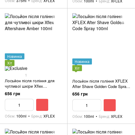
Обєм
375ml
Бренд
XFLEX
Обєм
100ml
Бренд
XFLEX
Новинка
Новинка
Хіт
Хіт
1
Лосьйон після гоління для
Лосьйон після гоління XFLEX
чутливої шкіри Xflex
After Shave Golden Code Spray
Aftershave Amber 100ml
100ml
656 грн
656 грн
Обєм
100ml
Бренд
XFLEX
Обєм
100ml
Бренд
XFLEX