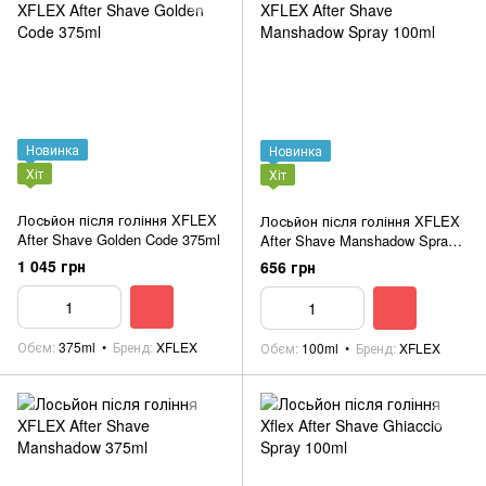
Новинка
Новинка
Хіт
Хіт
Лосьйон після гоління XFLEX
Лосьйон після гоління XFLEX
After Shave Golden Code 375ml
After Shave Manshadow Spray
100ml
1 045 грн
656 грн
Обєм
375ml
Бренд
XFLEX
Обєм
100ml
Бренд
XFLEX