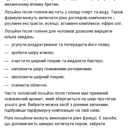
механічному впливу бритви.
Лосьйон після гоління містить у складі спирт та воду. Також
формули можуть включати різні доглядові компоненти –
рослинні екстракти, есенції, вітамінні комплекси, ефірні олії.
Лосьйон після гоління для чоловіків дозволяє вирішити
кілька завдань:
усунути роздратування та попередити його появу;
зробити шкіру м'якою;
очистити шкірний покрив та видалити бактерії;
наповнити шкіру поживними речовинами;
зволожити шкірний покрив;
освіжити обличчя.
Часто чоловічий лосьйон після гоління має приємний
освіжаючий аромат, який зберігається на шкірі протягом
усього дня. Вибрати можна засіб з різними запахами,
підібравши парфумерну композицію на свій смак.
Різні лосьйони можуть виконувати різні функції. Є засоби,
що допомагають швидко затягнути порізи, забрати