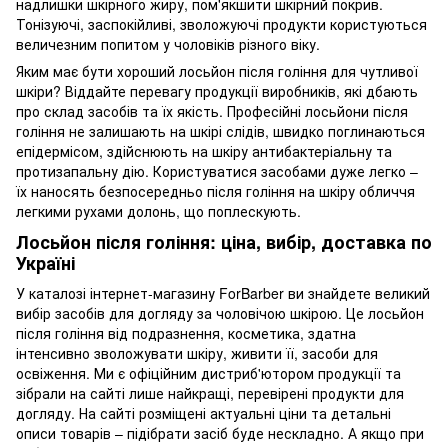
надлишки шкірного жиру, пом'якшити шкірний покрив.
Тонізуючі, заспокійливі, зволожуючі продукти користуються
величезним попитом у чоловіків різного віку.
Яким має бути хороший лосьйон після гоління для чутливої
шкіри? Віддайте перевагу продукції виробників, які дбають
про склад засобів та їх якість. Професійні лосьйони після
гоління не залишають на шкірі слідів, швидко поглинаються
епідермісом, здійснюють на шкіру антибактеріальну та
протизапальну дію. Користуватися засобами дуже легко –
їх наносять безпосередньо після гоління на шкіру обличчя
легкими рухами долонь, що поплескують.
Лосьйон після гоління: ціна, вибір, доставка по
Україні
У каталозі інтернет-магазину ForBarber ви знайдете великий
вибір засобів для догляду за чоловічою шкірою. Це лосьйон
після гоління від подразнення, косметика, здатна
інтенсивно зволожувати шкіру, живити її, засоби для
освіження. Ми є офіційним дистриб'ютором продукції та
зібрали на сайті лише найкращі, перевірені продукти для
догляду. На сайті розміщені актуальні ціни та детальні
описи товарів – підібрати засіб буде нескладно. А якщо при