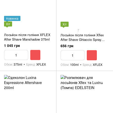
Новинка
Хіт
Хіт
7
Лосьйон після гоління XFLEX
Лосьйон після гоління Xflex
After Shave Manshadow 375ml
After Shave Ghiaccio Spray
100ml
1 045 грн
656 грн
Обєм
375ml
Бренд
XFLEX
Обєм
100ml
Бренд
XFLEX