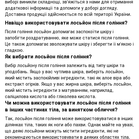
виборі виникли складнощі, зв'яжіться з нами для отримання
додаткової інформації та допомоги у доборі догляду.
Доставка продукції здійснюється по всій території України.
Навіщо використовувати лосьйон після гоління?
Після гоління лосьйон допомагає заспокоїти шкіру і
запобігти роздратуванню, яке може статися після гоління.
Це також допомагає зволожувати шкіру і зберегти її м'якою і
гладкою.
Як вибрати лосьйон після гоління?
Вибір лосьйону після гоління залежить від типу шкіри та
уподобань. Якщо у вас чутлива шкіра, виберіть лосьйон,
який містить заспокійливі інгредієнти, такі як алое віра або
екстракт огірків. Якщо у вас жирна шкіра, виберіть лосьйон,
який містить інгредієнти з матуванням, наприклад,
саліцилова кислота або гліколева кислота.
Чи можна використовувати лосьйон після гоління
в інших частинах тіла, за винятком обличчя?
Так, лосьйон після гоління може використовуватися в інших
ділянках тіла, таких як ноги або пахви. Однак майте на увазі,
що деякі лосьйони можуть містити інгредієнти, які не
рекомендуються використовувати в деяких областях тіла,