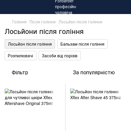
Гоління
Після гоління
Лосьйон після гоління
Лосьйони після гоління
Лосьйон після гоління
Бальзам після гоління
Розпилювачі
Засоби від порізів
Фільтр
За популярністю