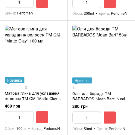
Бренд
PerfomeN
Обєм
200ml
Бренд
PerfomeN
Новинка
Новинка
3
1
Матова глина для укладання
Олія для бороди ТМ
волосся ТМ QM "Matte Clay"
BARBADOS "Jean Bart" 50ml
100 мл
460 грн
280 грн
Обєм
100ml
Бренд
PerfomeN
Обєм
50ml
Бренд
PerfomeN