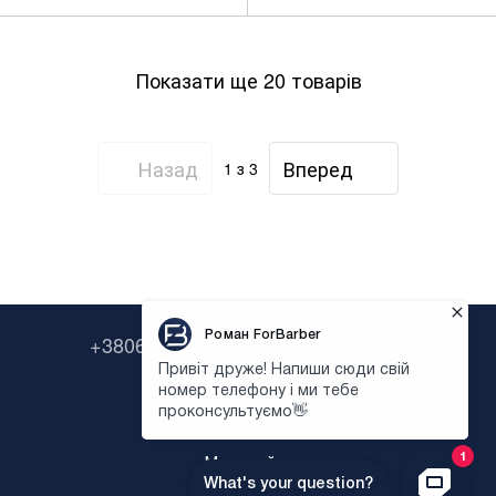
Показати ще 20 товарів
Назад
Вперед
1
з 3
+380638322646
+380673954135
Контактна інформація
Повна версія сайту
Мапа сайту