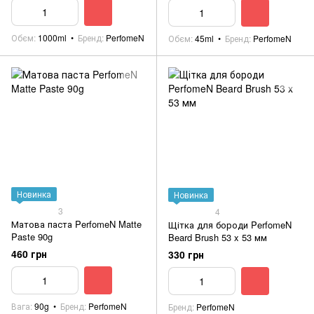
Обєм
1000ml
Бренд
PerfomeN
Обєм
45ml
Бренд
PerfomeN
Новинка
Новинка
3
4
Матова паста PerfomeN Matte
Щітка для бороди PerfomeN
Paste 90g
Beard Brush 53 x 53 мм
460 грн
330 грн
Вага
90g
Бренд
PerfomeN
Бренд
PerfomeN