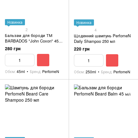
Новинка
Новинка
2
4
Бальзам для бороди ТМ
Щоденний шампунь PerfomeN
BARBADOS "John Coxon" 45
Daily Shampoo 250 мл
мл
280 грн
220 грн
Обєм
45ml
Бренд
PerfomeN
Обєм
250ml
Бренд
PerfomeN