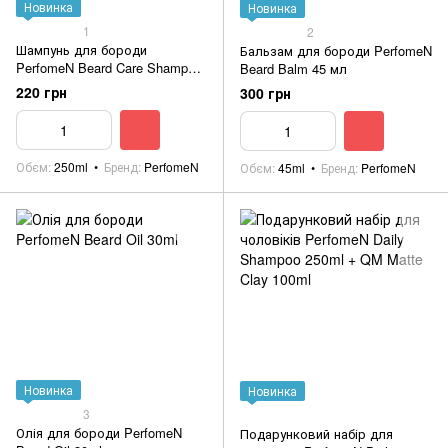
Новинка
Новинка
1
2
Шампунь для бороди
Бальзам для бороди PerfomeN
PerfomeN Beard Care Shampoo
Beard Balm 45 мл
250 мл
220 грн
300 грн
Обєм
250ml
Бренд
PerfomeN
Обєм
45ml
Бренд
PerfomeN
Новинка
Новинка
3
Олія для бороди PerfomeN
Подарунковий набір для