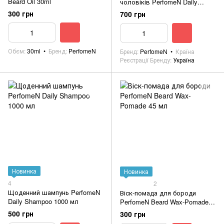
Beard Oil 30ml
чоловіків PerfomeN Daily
Shampoo 250ml + QM Matte
300 грн
700 грн
Clay 100ml
Обєм
30ml
Бренд
PerfomeN
Бренд
PerfomeN
Країна
Реєстрації Бренду
Україна
Новинка
Новинка
4
2
Щоденний шампунь PerfomeN
Віск-помада для бороди
Daily Shampoo 1000 мл
PerfomeN Beard Wax-Pomade
45 мл
500 грн
300 грн