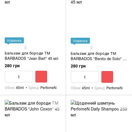
Новинка
Новинка
2
2
Бальзам для бороди ТМ
Бальзам для бороди ТМ
BARBADOS "Jean Bart" 45 мл
BARBADOS "Benito de Soto" 45
мл
280 грн
280 грн
Обєм
45ml
Бренд
PerfomeN
Обєм
45ml
Бренд
PerfomeN