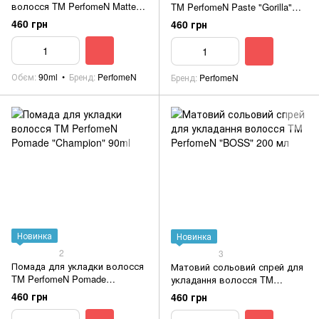
волосся TM PerfomeN Matte
TM PerfomeN Paste "Gorilla"
Clay "KING" 90 мл
90ml
460 грн
460 грн
Обєм
90ml
Бренд
PerfomeN
Бренд
PerfomeN
Новинка
Новинка
2
3
Помада для укладки волосся
Матовий сольовий спрей для
TM PerfomeN Pomade
укладання волосся TM
"Champion" 90ml
PerfomeN "BOSS" 200 мл
460 грн
460 грн