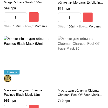
Morgan's Face Wash 100ml
обличчям Morgan's Exfoliating
Face Scrub 100ml
549 грн
811 грн
Обєм
100ml
Бренд
Morgan's
Обєм
100ml
Бренд
Morgan's
Новинка
Маска-пілінг для обличчя
Маска для обличчя Clubman
Pacinos Black Mask 52ml
Charcoal Peel-Off Face Mask
90ml
963 грн
719 грн