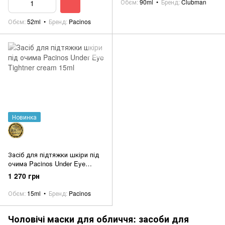
Обєм
90ml
Бренд
Clubman
Обєм
52ml
Бренд
Pacinos
Новинка
Засіб для підтяжки шкіри під
очима Pacinos Under Eye
Tightner cream 15ml
1 270 грн
Обєм
15ml
Бренд
Pacinos
Чоловічі маски для обличчя: засоби для