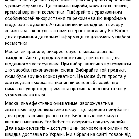
у різних форматах. Це тканинні вироби, маски гелі, плівки,
кремові варіанти косметики. Підбирайте з урахуванням
особливостей використання та рекомендацію виробника
щодо застосування. А якщо виникли складності вибору –
зв'яжіться з консультантами інтернет-магазину ForBarber
для отримання детальної інформації та допомоги у підборі
косметики.
Маски, як правило, використовують кілька разів на
тиждень. Але є у продажу косметика, призначена для
щоденного застосування. При виборі важливо враховувати
дію засобів, призначення, склад. Вибирайте той продукт,
яким буде зручно користуватися. Це може бути проста у
застосуванні маска на тканинній основі або засіб, що
вимагає суворого дотримання правил нанесення та часу
утримання на шкірі.
Маска, яка ефективно очищатиме, зволожуватиме,
живитиме, відновлюватиме шкіру – це корисне придбання
для представників різного віку. Виберіть косметику в
каталозі магазину ForBarber та оформіть покупку онлайн.
Для наших клієнтів – доступні ціни, замовлення онлайн та
швидка доставка по Україні. Ми зібрали на сайті товари від