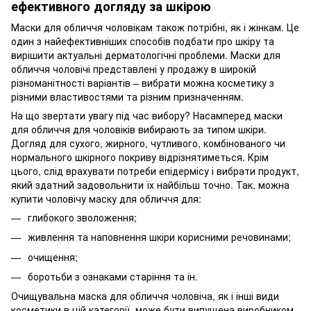
ефективного догляду за шкірою
Маски для обличчя чоловікам також потрібні, як і жінкам. Це
один з найефективніших способів подбати про шкіру та
вирішити актуальні дерматологічні проблеми. Маски для
обличчя чоловічі представлені у продажу в широкій
різноманітності варіантів – вибрати можна косметику з
різними властивостями та різним призначенням.
На що звертати увагу під час вибору? Насамперед маски
для обличчя для чоловіків вибирають за типом шкіри.
Догляд для сухого, жирного, чутливого, комбінованого чи
нормального шкірного покриву відрізнятиметься. Крім
цього, слід врахувати потреби епідермісу і вибрати продукт,
який здатний задовольнити їх найбільш точно. Так, можна
купити чоловічу маску для обличчя для:
глибокого зволоження;
живлення та наповнення шкіри корисними речовинами;
очищення;
боротьби з ознаками старіння та ін.
Очищувальна маска для обличчя чоловіча, як і інші види
косметики в цій категорії, може бути випущена виробником