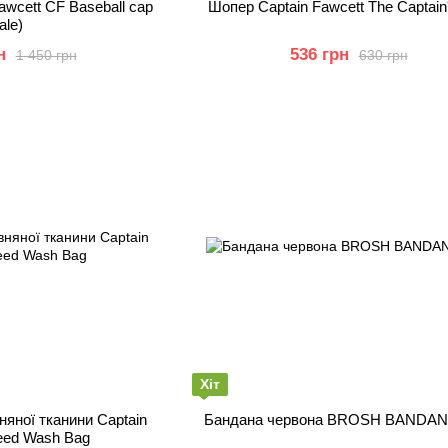
awcett CF Baseball cap
Шопер Captain Fawcett The Captain'
ale)
н
536 грн
1 450 грн
630 грн
Хіт
ї тканини Captain
Бандана червона BROSH BANDA
eed Wash Bag