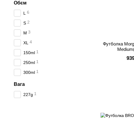
Обєм
6
L
2
S
3
M
4
XL
Футболка Morga
Medium
1
150ml
93
1
250ml
1
300ml
Вага
1
227g