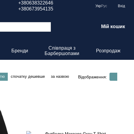
+380638322646
Укр
Рус
Вхід
+380673954135
Мій кошик
Співпраця з
Бренди
Розпродаж
Барбершопами
стю
спочатку дешевше
за назвою
Відображення: