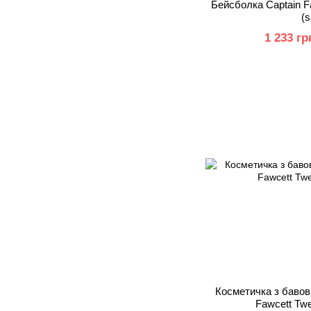
Бейсболка Captain F
(s
1 233 гр
Косметичка з бавовняно
Fawcett Tw