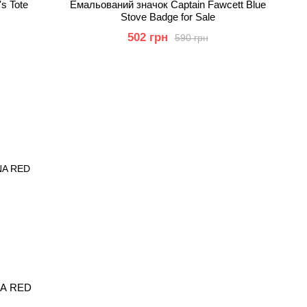
s Tote
Емальований значок Captain Fawcett Blue
Stove Badge for Sale
502 грн
590 грн
NA RED