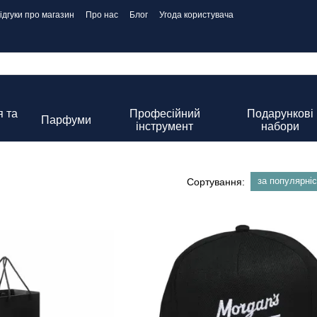
ідгуки про магазин
Про нас
Блог
Угода користувача
 та
Професійний
Подарункові
Парфуми
інструмент
набори
за популярні
Сортування: