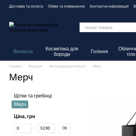
Перейти до основного контенту
Доставка та оплата
Обмін та повернення
Контактна інформація
В
Політика Конфіденційності
Косметика для
Обличчя
Волосся
Гоління
бороди
тіло
Головна
Волосся
Аксесуари для волосся
Мерч
Мерч
Щітки та гребінці
Мерч
Ціна, грн
Від Ціна, грн
До Ціна, грн
ОК