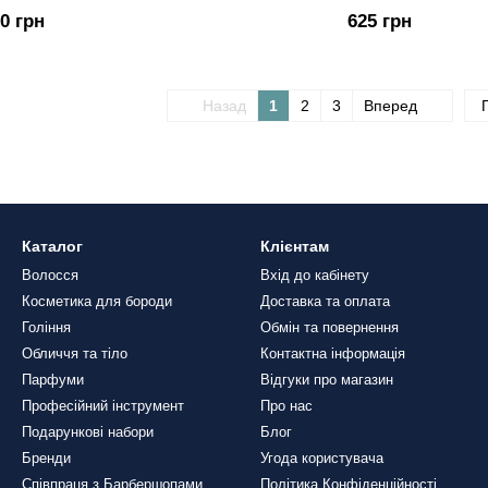
50 грн
625 грн
Назад
1
2
3
Вперед
Каталог
Клієнтам
Волосся
Вхід до кабінету
Косметика для бороди
Доставка та оплата
Гоління
Обмін та повернення
Обличчя та тіло
Контактна інформація
Парфуми
Відгуки про магазин
Професійний інструмент
Про нас
Подарункові набори
Блог
Бренди
Угода користувача
Співпраця з Барбершопами
Політика Конфіденційності