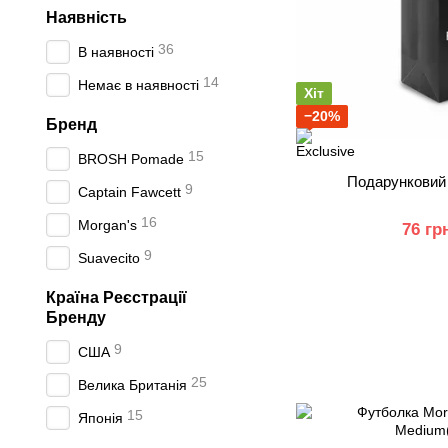
Наявність
36
В наявності
14
Немає в наявності
Хіт
−20%
Бренд
15
BROSH Pomade
Подарунковий 
9
Captain Fawcett
16
Morgan's
76 гр
9
Suavecito
Країна Реєстрації
Бренду
9
США
25
Велика Британія
15
Японія