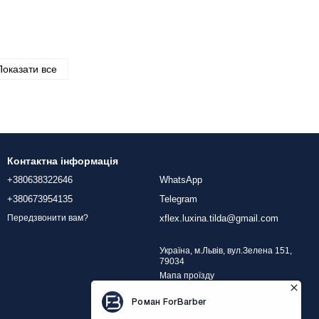
Показати все
Контактна інформація
+380638322646
WhatsApp
+380673954135
Telegram
xflex.luxina.tilda@gmail.com
Передзвонити вам?
Україна, м.Львів, вул.Зелена 151,
79034
Мапа проїзду