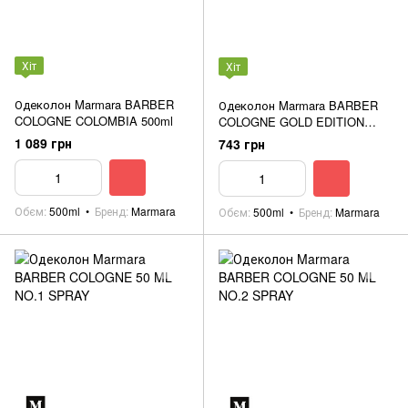
Хіт
Хіт
Одеколон Marmara BARBER
Одеколон Marmara BARBER
COLOGNE COLOMBIA 500ml
COLOGNE GOLD EDITION
500ml
1 089 грн
743 грн
Обєм
500ml
Бренд
Marmara
Обєм
500ml
Бренд
Marmara