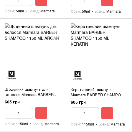
Обєм
50ml
Бренд
Marmara
Обєм
50ml
Бренд
Marmara
Щоденний шампунь для
Кератиновий шампунь
волосся Marmara BARBER
Marmara BARBER SHAMPOO
SHAMPOO 1150 ML ARGAN
1150 ML KERATIN
605 грн
605 грн
Обєм
1150ml
Бренд
Marmara
Обєм
1150ml
Бренд
Marmara