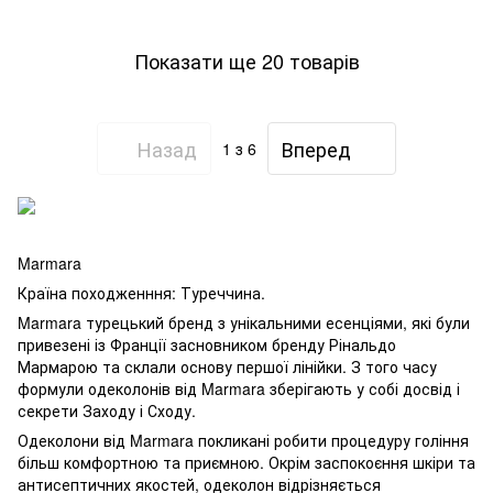
Показати ще 20 товарів
Назад
Вперед
1
з 6
Marmara
Країна походженння: Туреччина.
Marmara турецький бренд з унікальними есенціями, які були
привезені із Франції засновником бренду Рінальдо
Мармарою та склали основу першої лінійки. З того часу
формули одеколонів від Marmara зберігають у собі досвід і
секрети Заходу і Сходу.
Одеколони від Marmara покликані робити процедуру гоління
більш комфортною та приємною. Окрім заспокоєння шкіри та
антисептичних якостей, одеколон відрізняється