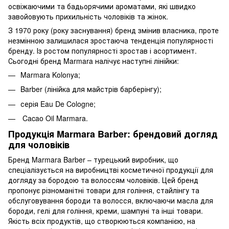
освіжаючими та бадьорячими ароматами, які швидко
завойовують прихильність чоловіків та жінок.
З 1970 року (року заснування) бренд змінив власника, проте
незмінною залишилася зростаюча тенденція популярності
бренду. Із ростом популярності зростав і асортимент.
Сьогодні бренд Marmara налічує наступні лінійки:
Marmara Kolonya;
Barber (лінійка для майстрів барберінгу);
серія Eau De Cologne;
Cacao Oil Marmara.
Продукція Marmara Barber: брендовий догляд
для чоловіків
Бренд Marmara Barber – турецький виробник, що
спеціалізується на виробництві косметичної продукції для
догляду за бородою та волоссям чоловіків. Цей бренд
пропонує різноманітні товари для гоління, стайлінгу та
обслуговування бороди та волосся, включаючи масла для
бороди, гелі для гоління, креми, шампуні та інші товари.
Якість всіх продуктів, що створюються компанією, на