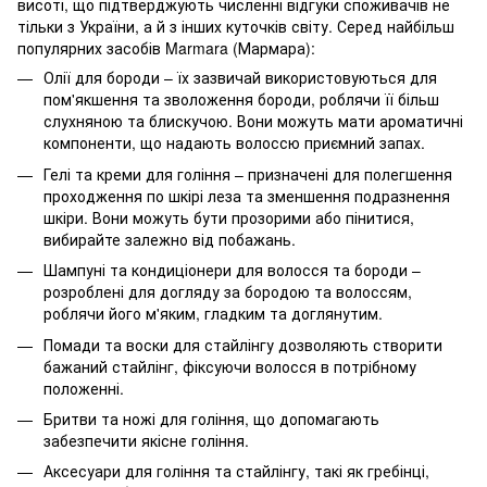
висоті, що підтверджують численні відгуки споживачів не
тільки з України, а й з інших куточків світу. Серед найбільш
популярних засобів Marmara (Мармара):
Олії для бороди – їх зазвичай використовуються для
пом'якшення та зволоження бороди, роблячи її більш
слухняною та блискучою. Вони можуть мати ароматичні
компоненти, що надають волоссю приємний запах.
Гелі та креми для гоління – призначені для полегшення
проходження по шкірі леза та зменшення подразнення
шкіри. Вони можуть бути прозорими або пінитися,
вибирайте залежно від побажань.
Шампуні та кондиціонери для волосся та бороди –
розроблені для догляду за бородою та волоссям,
роблячи його м'яким, гладким та доглянутим.
Помади та воски для стайлінгу дозволяють створити
бажаний стайлінг, фіксуючи волосся в потрібному
положенні.
Бритви та ножі для гоління, що допомагають
забезпечити якісне гоління.
Аксесуари для гоління та стайлінгу, такі як гребінці,