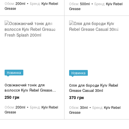
Обєм
200ml
Бренд
Kyiv Rebel
Обєм
500ml
Бренд
Kyiv Rebel
Grease
Grease
Новинка
Новинка
Освіжаючий тонік для
Олія для бороди Kyiv Rebel
волосся Kyiv Rebel Grease
Grease Casual 30ml
Fresh Splash 200ml
250 грн
370 грн
Обєм
200ml
Бренд
Kyiv Rebel
Обєм
30ml
Бренд
Kyiv Rebel
Grease
Grease