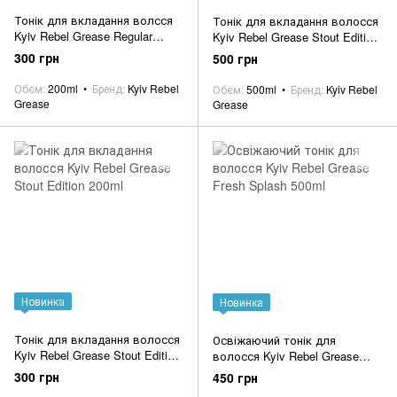
Тонік для вкладання волсся
Тонік для вкладання волосся
Kyiv Rebel Grease Regular
Kyiv Rebel Grease Stout Edition
200ml
500ml
300 грн
500 грн
Обєм
200ml
Бренд
Kyiv Rebel
Обєм
500ml
Бренд
Kyiv Rebel
Grease
Grease
Новинка
Новинка
Тонік для вкладання волосся
Освіжаючий тонік для
Kyiv Rebel Grease Stout Edition
волосся Kyiv Rebel Grease
200ml
Fresh Splash 500ml
300 грн
450 грн