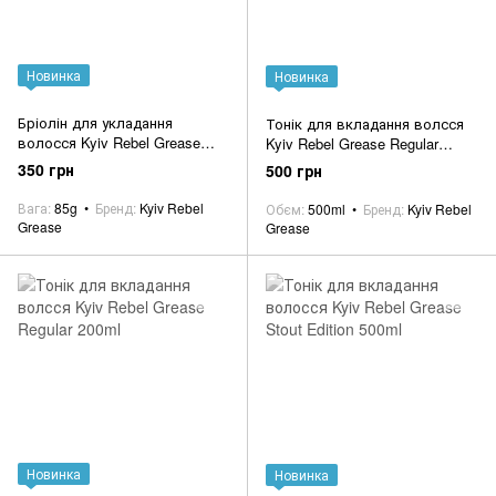
Новинка
Новинка
Бріолін для укладання
Тонік для вкладання волсся
волосся Kyiv Rebel Grease
Kyiv Rebel Grease Regular
Strong 85g
500ml
350 грн
500 грн
Вага
85g
Бренд
Kyiv Rebel
Обєм
500ml
Бренд
Kyiv Rebel
Grease
Grease
Новинка
Новинка