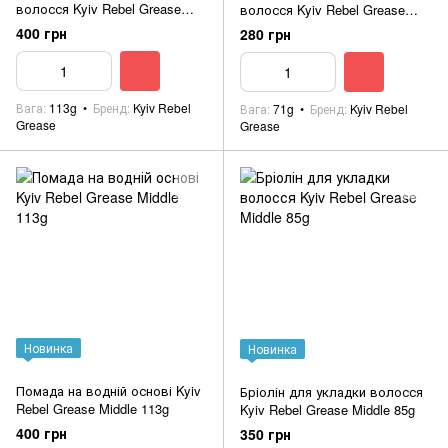
волосся Kyiv Rebel Grease
волосся Kyiv Rebel Grease
Matte Clay 113g
Matte Clay 71g
400 грн
280 грн
Вага
113g
Бренд
Kyiv Rebel
Вага
71g
Бренд
Kyiv Rebel
Grease
Grease
Новинка
Новинка
Помада на водній основі Kyiv
Бріолін для укладки волосся
Rebel Grease Middle 113g
Kyiv Rebel Grease Middle 85g
400 грн
350 грн