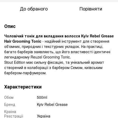
До обраного
Порівняти
Опис
Чоловічий тонік для вкладання волосся Kyiv Rebel Grease
Hair Grooming Tonic
- надійний інструмент для створення
об'ємних, природних і текстурних укладок. На практиці,
багато барберів заявляють, що його властивості ідентичні
легендарному Reuzel Grooming Tonic.
Stout Edition має сильну фіксацію, та унікальний аромат
створений в колаборації з барбером Семом, київським
барбером-парфумером.
Характеристики
Обєм
500ml
Бренд
Kyiv Rebel Grease
Країна
Реєстрації
Україна