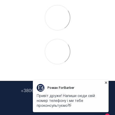
+380638322646
+380673954135
Контактна інформація
Повна версія сайту