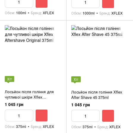
Обєм
100ml
Бренд
XFLEX
Обєм
1000ml
Бренд
XFLEX
Хіт
Хіт
Лосьйон після гоління для
Лосьйон після гоління Xflex
чутливої шкіри Xflex
After Shave 45 375ml
Aftershave Original 375ml
1 045 грн
1 045 грн
Обєм
375ml
Бренд
XFLEX
Обєм
375ml
Бренд
XFLEX