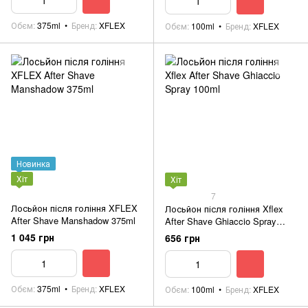
Обєм
375ml
Бренд
XFLEX
Обєм
100ml
Бренд
XFLEX
Новинка
Хіт
Хіт
7
Лосьйон після гоління XFLEX
Лосьйон після гоління Xflex
After Shave Manshadow 375ml
After Shave Ghiaccio Spray
100ml
1 045 грн
656 грн
Обєм
375ml
Бренд
XFLEX
Обєм
100ml
Бренд
XFLEX