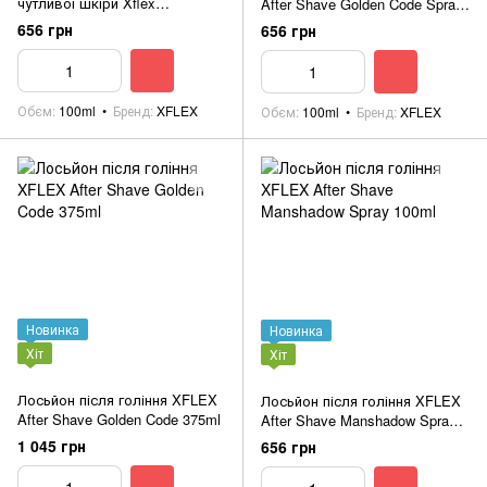
чутливої шкіри Xflex
After Shave Golden Code Spray
Aftershave Amber 100ml
100ml
656 грн
656 грн
Обєм
100ml
Бренд
XFLEX
Обєм
100ml
Бренд
XFLEX
Новинка
Новинка
Хіт
Хіт
Лосьйон після гоління XFLEX
Лосьйон після гоління XFLEX
After Shave Golden Code 375ml
After Shave Manshadow Spray
100ml
1 045 грн
656 грн