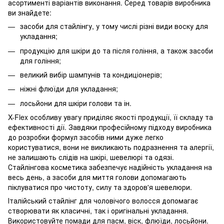
асортименті варіантів виконання. Серед товарів виробника
ви знайдете:
засоби для стайлінгу, у тому числі різні види воску для
укладання;
продукцію для шкіри до та після гоління, а також засоби
для гоління;
великий вибір шампунів та кондиціонерів;
ніжні флюїди для укладання;
лосьйони для шкіри голови та ін.
X-Flex особливу увагу приділяє якості продукції, її складу та
ефективності дії. Завдяки професійному підходу виробника
до розробки формул засобів ними дуже легко
користуватися, вони не викликають подразнення та алергії,
не залишають слідів на шкірі, шевелюрі та одязі.
Стайлінгова косметика забезпечує надійність укладання на
весь день, а засоби для миття голови допомагають
піклуватися про чистоту, силу та здоров'я шевелюри.
Італійський стайлінг для чоловічого волосся допомагає
створювати як класичні, так і оригінальні укладання.
Використовуйте помади для пасм, віск, флюїди, лосьйони.