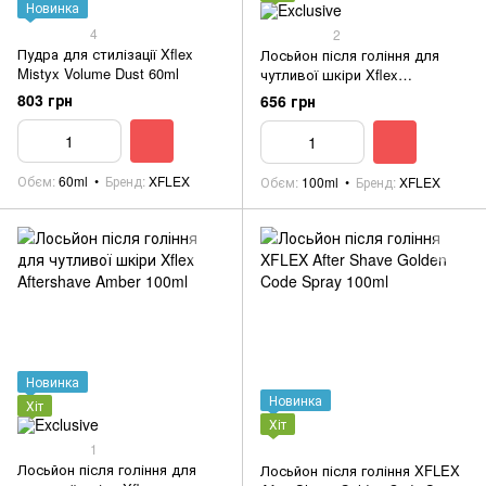
Новинка
4
2
Пудра для стилізації Xflex
Лосьйон після гоління для
Mistyx Volume Dust 60ml
чутливої шкіри Xflex
Aftershave Green Splash 100ml
803 грн
656 грн
Обєм
60ml
Бренд
XFLEX
Обєм
100ml
Бренд
XFLEX
Новинка
Новинка
Хіт
Хіт
1
Лосьйон після гоління для
Лосьйон після гоління XFLEX