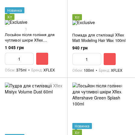
Новинка
Хіт
Хіт
1
Лосьйон після гоління для
Помада для стилізації Xflex
чутливої шкіри Xflex
Matt Modeling Hair Wax 100ml
Aftershave Amber 375ml
1 045 грн
940 грн
Обєм
375ml
Бренд
XFLEX
Обєм
100ml
Бренд
XFLEX
Новинка
Хіт