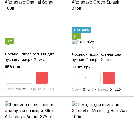
Новинка
Хіт
Хіт
2
Лосьйон після гоління для
Лосьйон після гоління для
чутливої шкіри Xflex
чутливої шкіри Xflex
Aftershave Original Spray 100ml
Aftershave Green Splash 375ml
656 грн
1 045 грн
Обєм
100ml
Бренд
XFLEX
Обєм
375ml
Бренд
XFLEX