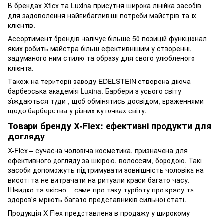
В брендах Xflex та Luxina присутня широка лінійка засобів
для задоволення найвибагливіші потреби майстрів та їх
клієнтів.
Ассортимент брендів налічує більше 50 позицій функціонал
яких робить майстра більш ефективнішим у створенні,
задуманого ним стилю та образу для свого улюбленого
клієнта.
Також на території заводу EDELSTEIN створена діюча
барберська академія Luxina. Барбери з усього світу
зїждаються туди , щоб обмінятись досвідом, враженнями
щодо барберства у різних куточках світу.
Товари бренду X-Flex: ефективні продукти для
догляду
X-Flex – сучасна чоловіча косметика, призначена для
ефективного догляду за шкірою, волоссям, бородою. Такі
засоби допоможуть підтримувати зовнішність чоловіка на
висоті та не витрачати на ритуали краси багато часу.
Швидко та якісно – саме про таку турботу про красу та
здоров'я мріють багато представників сильної статі.
Продукція X-Flex представлена в продажу у широкому