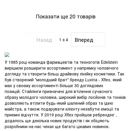
Показати ще 20 товарів
Назад
Вперед
1
з 4
У 1985 році команда фармацевтів та техногогів Edelstein
вирішили розширити ассортимент у напрямку чоловічого
догляду та створити більш драйвову лінійку косметики. Так
був створений "молодший брат" бренду Luxina - Xflex, який
має у своєму ассортименті більше 30 доглядових
позицій. Стайлінги призначені для втілення сучасного
образу молодого чоловіка, широкий вибір лосйонів та тоніків
дозволяють втілити будь-який шалений образ та ідею
майстра, а також подарувати клієнту незабутні емоції та
приємні відчуття. У 2019 році Xflex пройшов ребрендінг ,
додалось ще декілька нових продуктів і як обіцяють
розробники на нас чекає ще багато цікавих новинок.