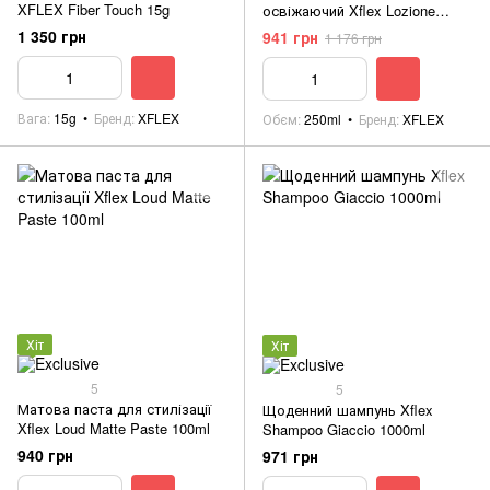
XFLEX Fiber Touch 15g
освіжаючий Xflex Lozione
Ghiaccio 250ml
1 350 грн
941 грн
1 176 грн
Вага
15g
Бренд
XFLEX
Обєм
250ml
Бренд
XFLEX
Хіт
Хіт
5
5
Матова паста для стилізації
Щоденний шампунь Xflex
Xflex Loud Matte Paste 100ml
Shampoo Giaccio 1000ml
940 грн
971 грн