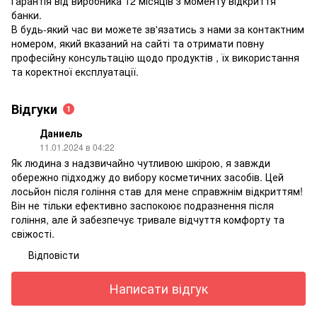
Гарантія від виробника 12 місяців з моменту відкриття
банки.
В будь-який час ви можете зв'язатись з нами за контактним
номером, який вказаний на сайті та отримати повну
професійну консультацію щодо продуктів , їх використання
та коректної експлуатації.
Відгуки
1
Даниель
11.01.2024 в 04:22
Як людина з надзвичайно чутливою шкірою, я завжди
обережно підходжу до вибору косметичних засобів. Цей
лосьйон після гоління став для мене справжнім відкриттям!
Він не тільки ефективно заспокоює подразнення після
гоління, але й забезпечує тривале відчуття комфорту та
свіжості.
Відповісти
Написати відгук