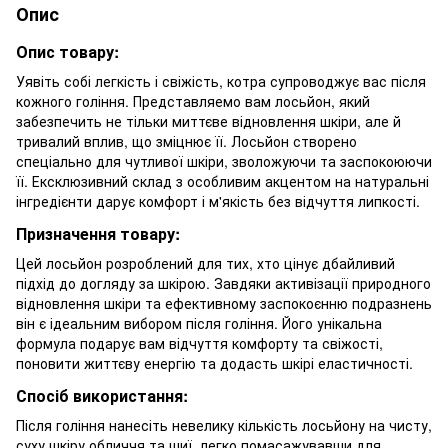
Опис
Опис товару:
Уявіть собі легкість і свіжість, котра супроводжує вас після
кожного гоління. Представляемо вам лосьйон, який
забезпечить не тільки миттєве відновлення шкіри, але й
тривалий вплив, що зміцнює її. Лосьйон створено
спеціально для чутливої шкіри, зволожуючи та заспокоюючи
її. Ексклюзивний склад з особливим акцентом на натуральні
інгредієнти дарує комфорт і м'якість без відчуття липкості.
Призначення товару:
Цей лосьйон розроблений для тих, хто цінує дбайливий
підхід до догляду за шкірою. Завдяки активізації природного
відновлення шкіри та ефективному заспокоєнню подразнень
він є ідеальним вибором після гоління. Його унікальна
формула подарує вам відчуття комфорту та свіжості,
поновити життєву енергію та додасть шкірі еластичності.
Спосіб використання:
Після гоління нанесіть невелику кількість лосьйону на чисту,
суху шкіру обличчя та шиї, легко помасажувавши для