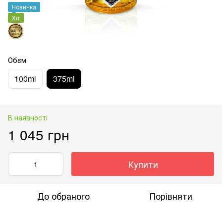
Новинка
Хіт
Обєм
100ml
375ml
В наявності
1 045 грн
Купити
До обраного
Порівняти