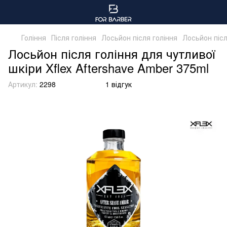
Гоління
Після гоління
Лосьйон після гоління
Лосьйон післ
Лосьйон після гоління для чутливої
шкіри Xflex Aftershave Amber 375ml
Артикул:
2298
1 відгук