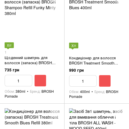
Хіт
Хіт
1
Щоденний шампунь для
Кондиціонер для волосся
волосся (запаска) BROSH
BROSH Treatment Smooth
Shampoo Refill Funky Minty
Blues 400ml
735 грн
990 грн
380ml
Обєм
380ml
Бренд
BROSH
Обєм
400ml
Бренд
BROSH
Pomade
Pomade