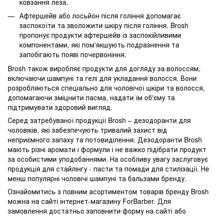
ковзання леза.
Афтершейв або лосьйон після гоління допомагає
заспокоїти та зволожити шкіру після гоління. Brosh
пропонує продукти афтершейв із заспокійливими
компонентами, які пом'якшують подразнення та
запобігають появі почервоніння.
Brosh також виробляє продукти для догляду за волоссям,
включаючи шампуні та гелі для укладання волосся. Вони
розробляються спеціально для чоловічої шкіри та волосся,
допомагаючи зміцнити пасма, надати їм об'єму та
підтримувати здоровий вигляд.
Серед затребуваної продукції Brosh – дезодоранти для
чоловіків, які забезпечують тривалий захист від
неприємного запаху та потовиділення. Дезодоранти Brosh
мають різні аромати і формули і не важко підібрати продукт
за особистими уподобаннями. На особливу увагу заслуговує
продукція для стайлінгу - пасти та помади для стилізації. Не
менш популярні чоловічі шампуні та бальзами бренду.
Ознайомитись з повним асортиментом товарів бренду Brosh
можна на сайті інтернет-магазину ForBarber. Для
замовлення достатньо заповнити форму на сайті або