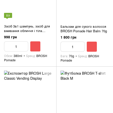
Хіт
Засіб 3в1 шампунь, засіб для
Бальзам для сухого волосся
вмивання обличчя і тіла
BROSH Pomade Hair Balm 70g
(запаска) BROSH ALL WASH -
998 грн
1 800 грн
WOOD SEED Refill 380ml
Обєм
380ml
Бренд
BROSH
Вага
70g
Бренд
BROSH
Pomade
Pomade