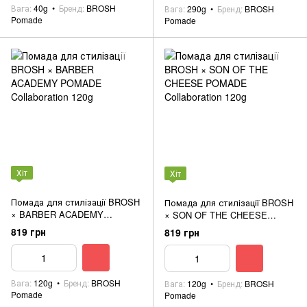
Вага
40g
Бренд
BROSH
Вага
290g
Бренд
BROSH
Pomade
Pomade
Хіт
Хіт
Помада для стилізації BROSH
Помада для стилізації BROSH
× BARBER ACADEMY
× SON OF THE CHEESE
POMADE Collaboration 120g
POMADE Collaboration 120g
819 грн
819 грн
Вага
120g
Бренд
BROSH
Вага
120g
Бренд
BROSH
Pomade
Pomade