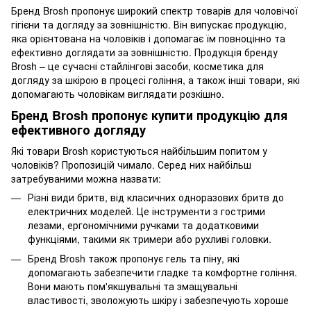
Бренд Brosh пропонує широкий спектр товарів для чоловічої
гігієни та догляду за зовнішністю. Він випускає продукцію,
яка орієнтована на чоловіків і допомагає їм повноцінно та
ефективно доглядати за зовнішністю. Продукція бренду
Brosh – це сучасні стайлінгові засоби, косметика для
догляду за шкірою в процесі гоління, а також інші товари, які
допомагають чоловікам виглядати розкішно.
Бренд Brosh пропонує купити продукцію для
ефективного догляду
Які товари Brosh користуються найбільшим попитом у
чоловіків? Пропозицій чимало. Серед них найбільш
затребуваними можна назвати:
Різні види бритв, від класичних одноразових бритв до
електричних моделей. Це інструменти з гострими
лезами, ергономічними ручками та додатковими
функціями, такими як тримери або рухливі головки.
Бренд Brosh також пропонує гель та піну, які
допомагають забезпечити гладке та комфортне гоління.
Вони мають пом'якшувальні та змащувальні
властивості, зволожують шкіру і забезпечують хороше