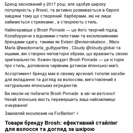
Бренд заснований у 2017 році, але здобув широку
популярність у Японії, та активно розвивається в Європі
завдяки тому що створений барберами, які не лише
займаються стрижками , а створюють стиль.
Найяскравіше у Brosh Pomade — це його творчий підхід.
Колаборуючи з відомими стилістами та ексклюзивними
брендами одягу, такими як Evisen @evisenskateco , Waco
Maria @wackomaria_guiltyparties , Cloudy @cloudy.global та
іншими, він створює неповторні образи, що вражають своєю
оригінальністю. Кожен продукт Brosh Pomade — це історія
про стиль, доповнена чарівним дотиком японської магії.
Ассортимент бренду має в своєму арсеналі топопві засоби
для вкладання та догляд за волоссям, виготовлений з
натуральних японських інгредієнтів.
Ви ніколи не побачите Brosh Pomade в єві чи ватсонсі!
Нехай японська якість перевершить ваші найсміливіші
очікування!
Замовляй ексклюзив на ForBarber! ⚡️
Товари бренду Brosh: ефективний стайлінг
для волосся та догляд за шкірою