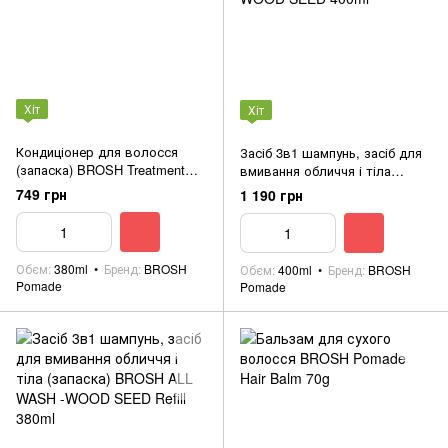
Хіт
Хіт
Кондиціонер для волосся
Засіб 3в1 шампунь, засіб для
(запаска) BROSH Treatment
вмивання обличчя і тіла
Smooth Blues Refill 380ml
BROSH ALL WASH -WOOD
749 грн
1 190 грн
SEED 400ml
Обєм
380ml
Бренд
BROSH
Обєм
400ml
Бренд
BROSH
Pomade
Pomade