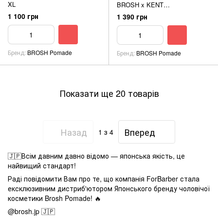
XL
BROSH x KENT
COLLABORATION AFRO COMB
1 100 грн
1 390 грн
Бренд
BROSH Pomade
Бренд
BROSH Pomade
Показати ще 20 товарів
Назад
Вперед
1
з 4
🇯🇵Всім давним давно відомо — японська якість, це
найвищий стандарт!
Раді повідомити Вам про те, що компанія ForBarber стала
ексклюзивним дистриб'ютором Японського бренду чоловічої
косметики Brosh Pomade! 🔥
@brosh.jp 🇯🇵