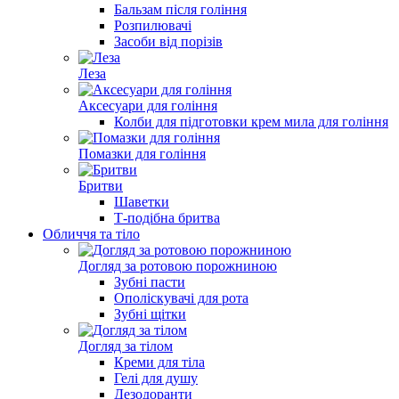
Бальзам після гоління
Розпилювачі
Засоби від порізів
Леза
Аксесуари для гоління
Колби для підготовки крем мила для гоління
Помазки для гоління
Бритви
Шаветки
Т-подібна бритва
Обличчя та тіло
Догляд за ротовою порожниною
Зубні пасти
Ополіскувачі для рота
Зубні щітки
Догляд за тілом
Креми для тіла
Гелі для душу
Дезодоранти