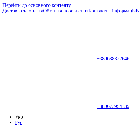
Перейти до основного контенту
Доставка та оплата
Обмін та повернення
Контактна інформація
В
+380638322646
+380673954135
Укр
Рус