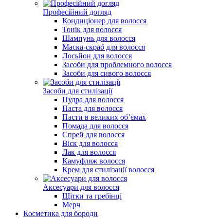
Професійний догляд
Кондиціонер для волосся
Тонік для волосся
Шампунь для волосся
Маска-скраб для волосся
Лосьйон для волосся
Засоби для проблемного волосся
Засоби для сивого волосся
Засоби для стилізації
Пудра для волосся
Паста для волосся
Пасти в великих об’ємах
Помада для волосся
Спрей для волосся
Віск для волосся
Лак для волосся
Камуфляж волосся
Крем для стилізації волоcся
Аксесуари для волосся
Щітки та гребінці
Мерч
Косметика для бороди