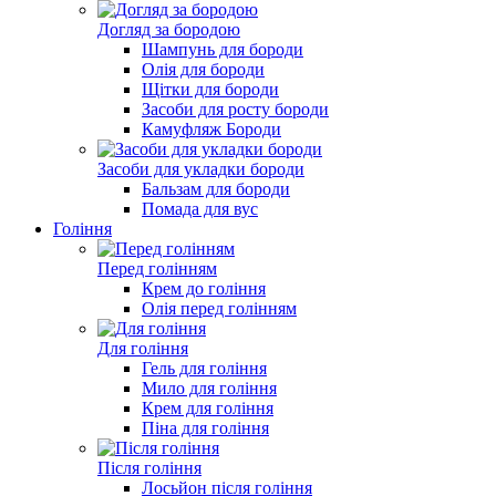
Догляд за бородою
Шампунь для бороди
Олія для бороди
Щітки для бороди
Засоби для росту бороди
Камуфляж Бороди
Засоби для укладки бороди
Бальзам для бороди
Помада для вус
Гоління
Перед голінням
Крем до гоління
Олія перед голінням
Для гоління
Гель для гоління
Мило для гоління
Крем для гоління
Піна для гоління
Після гоління
Лосьйон після гоління