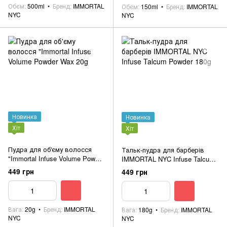
Обєм
500ml
Бренд
IMMORTAL
Обєм
150ml
Бренд
IMMORTAL
NYC
NYC
Новинка
Новинка
Хіт
Хіт
Пудра для об'єму волосся
Тальк-пудра для барберів
"Immortal Infuse Volume Powder
IMMORTAL NYC Infuse Talcum
Wax 20g
Powder 180g
449 грн
449 грн
Вага
20g
Бренд
IMMORTAL
Вага
180g
Бренд
IMMORTAL
NYC
NYC