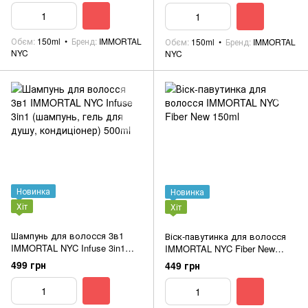
Обєм
150ml
Бренд
IMMORTAL
Обєм
150ml
Бренд
IMMORTAL
NYC
NYC
Новинка
Новинка
Хіт
Хіт
Шампунь для волосся 3в1
Віск-павутинка для волосся
IMMORTAL NYC Infuse 3in1
IMMORTAL NYC Fiber New
(шампунь, гель для душу,
150ml
499 грн
449 грн
кондиціонер) 500ml