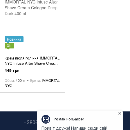
Новинка
Хіт
Крем після гоління IMMORTAL
NYC Infuse After Shave Cream
Cologne Deep Dark 400ml
449 грн
Обєм
400ml
Бренд
IMMORTAL
NYC
+380638322646
+380673954135