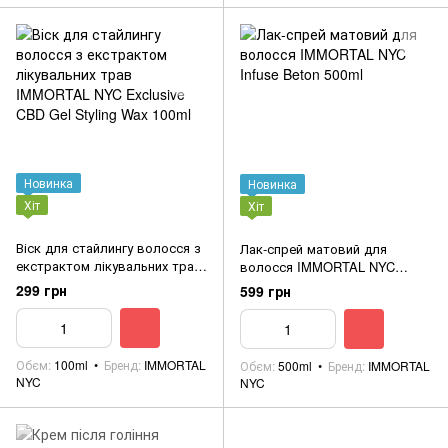
Новинка
Новинка
Хіт
Хіт
Віск для стайлингу волосся з
Лак-спрей матовий для
екстрактом лікувальних трав
волосся IMMORTAL NYC
IMMORTAL NYC Exclusive CBD
Infuse Beton 500ml
299 грн
599 грн
Gel Styling Wax 100ml
Обєм
100ml
Бренд
IMMORTAL
Обєм
500ml
Бренд
IMMORTAL
NYC
NYC