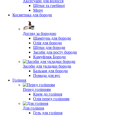
Аксесуари для волосся
Щітки та гребінці
Мерч
Косметика для бороди
Догляд за бородою
Шампунь для бороди
Олія для бороди
Щітки для бороди
Засоби для росту бороди
Камуфляж Бороди
Засоби для укладки бороди
Бальзам для бороди
Помада для вус
Гоління
Перед голінням
Крем до гоління
Олія перед голінням
Для гоління
Гель для гоління