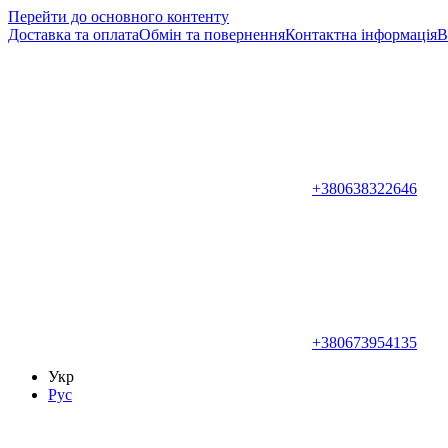
Перейти до основного контенту
Доставка та оплата
Обмін та повернення
Контактна інформація
В
+380638322646
+380673954135
Укр
Рус