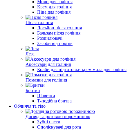
Мило для гоління
Крем для гоління
Піна для гоління
Після гоління
Лосьйон після гоління
Бальзам після гоління
Розпилювачі
Засоби від порізів
Леза
Аксесуари для гоління
Колби для підготовки крем мила для гоління
Помазки для гоління
Бритви
Шаветки
Т-подібна бритва
Обличчя та тіло
Догляд за ротовою порожниною
Зубні пасти
Ополіскувачі для рота