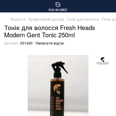
Волосся
Професійний догляд
Тонік для волосся
Тонік д
Тонік для волосся Fresh Heads
Modern Gent Tonic 250ml
Артикул:
001400
Написати відгук