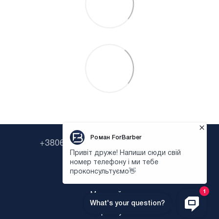
+380638322646
+380673954135
Контактна інформація
Повна версія сайту
Мапа сайту
Укр
Рус