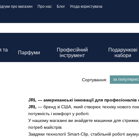
ідгуки про магазин
Про нас
Блог
Угода користувача
 та
Професійний
Подарункові
Парфуми
інструмент
набори
за популярні
Сортування:
JRL — американські інновації для професіоналів
JRL
— бренд зі США, який створює техніку нового поко
потужність і комфорт у роботі.
У нашому магазині ви знайдете машинки для стрижки,
потреб майстрів.
Завдяки технології Smart-Clip, стабільній роботі акум