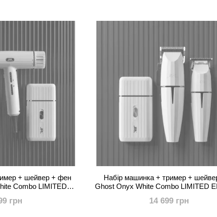
вибором професіоналів у всьому світі.
Відчуйте американську якість, яка надихає на ідеаль
ример + шейвер + фен
Набір машинка + тример + шейве
hite Combo LIMITED
Ghost Onyx White Combo LIMITED E
TION!
99 грн
14 699 грн