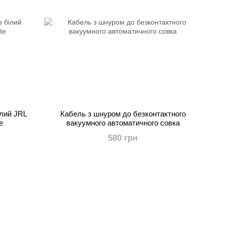
ілий JRL
Кабель з шнуром до безконтактного
e
вакуумного автоматичного совка
580 грн