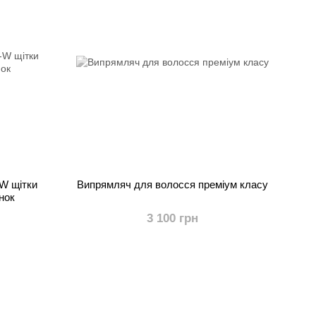
-W щітки
Випрямляч для волосся преміум класу
нок
3 100 грн