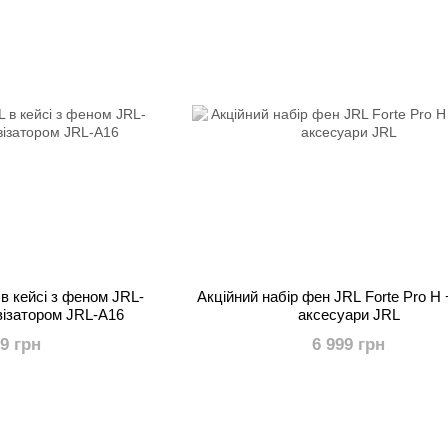
 в кейсі з феном JRL-
Акційний набір фен JRL Forte Pro H
візатором JRL-A16
аксесуари JRL
99 грн
6 999 грн