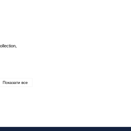
lection,
Показати все
илю.