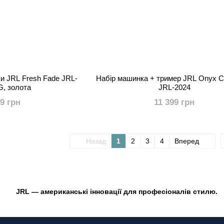
и JRL Fresh Fade JRL-
Набір машинка + тример JRL Onyx Col
G, золота
JRL-2024
49 грн
11 399 грн
Назад
1
2
3
4
Вперед
JRL — американські інновації для професіоналів ст