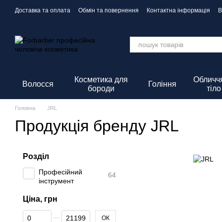
Перейти до основного контенту
Доставка та оплата
Обмін та повернення
Контактна інформація
В
Політика Конфіденційності
Косметика для
Обличчя
Волосся
Гоління
бороди
тіло
Головна
JRL
Продукція бренду JRL
Розділ
Професійний
64
інструмент
Ціна, грн
Від Ціна, грн
До Ціна, грн
ОК