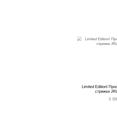
Limited Edition! П
стрижки JRL 
5 9