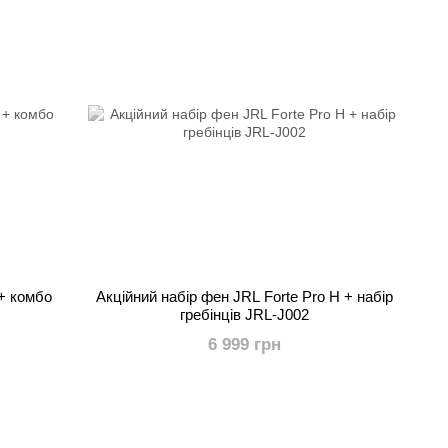
 + комбо
Акційний набір фен JRL Forte Pro H + набір
гребінців JRL-J002
6 999 грн