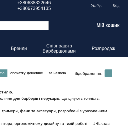
+380638322646
Укр
Рус
Вхід
+380673954135
Мій кошик
Співпраця з
Бренди
Розпродаж
Барбершопами
стю
спочатку дешевше
за назвою
Відображення:
 стилю.
ління для барберів і перукарів, що цінують точність,
 тримери, фени та аксесуари, розроблені з урахуванням
улятора, ергономічному дизайну та тихій роботі — JRL став