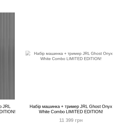
ний результат щодня.
р JRL
Набір машинка + тример JRL Ghost Onyx
DITION!
White Combo LIMITED EDITION!
11 399 грн