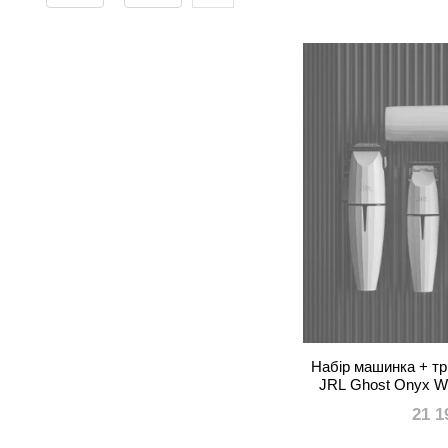
Набір машинка + т
JRL Ghost Onyx W
EDI
21 1