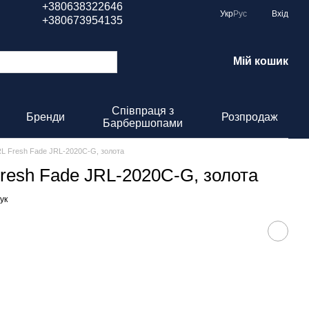
+380638322646
Укр
Рус
Вхід
+380673954135
Мій кошик
Співпраця з
Бренди
Розпродаж
Барбершопами
L Fresh Fade JRL-2020C-G, золота
resh Fade JRL-2020C-G, золота
ук