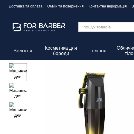
Перейти до основного контенту
Доставка та оплата
Обмін та повернення
Контактна інформація
В
Політика Конфіденційності
Косметика для
Обличчя
Волосся
Гоління
бороди
тіло