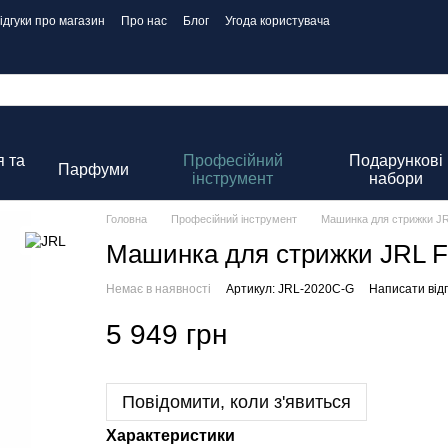
ідгуки про магазин
Про нас
Блог
Угода користувача
 та
Професійний
Подарункові
Парфуми
інструмент
набори
Головна
Професійний інструмент
Машинка для стрижки JR
Машинка для стрижки JRL F
Немає в наявності
Артикул: JRL-2020C-G
Написати відг
5 949 грн
Повідомити, коли з'явиться
Характеристики