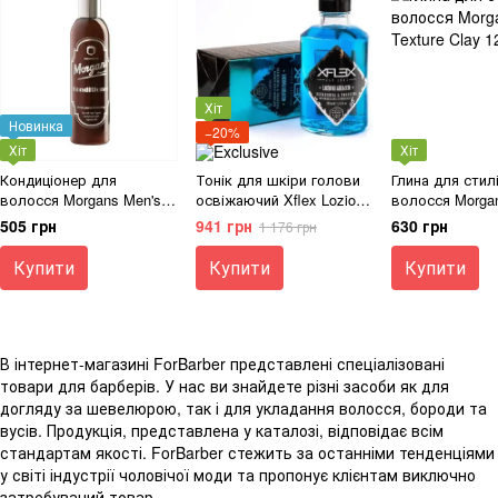
Хіт
Новинка
−20%
Хіт
Хіт
Кондиціонер для
Тонік для шкіри голови
Глина для стилі
волосся Morgans Men's
освіжаючий Xflex Lozione
волосся Morgan
Conditioner 250ml
Ghiaccio 250ml
Clay 120ml
505 грн
941 грн
630 грн
1 176 грн
Купити
Купити
Купити
В інтернет-магазині ForBarber представлені спеціалізовані
товари для барберів. У нас ви знайдете різні засоби як для
догляду за шевелюрою, так і для укладання волосся, бороди та
вусів. Продукція, представлена у каталозі, відповідає всім
стандартам якості. ForBarber стежить за останніми тенденціями
у світі індустрії чоловічої моди та пропонує клієнтам виключно
затребуваний товар.