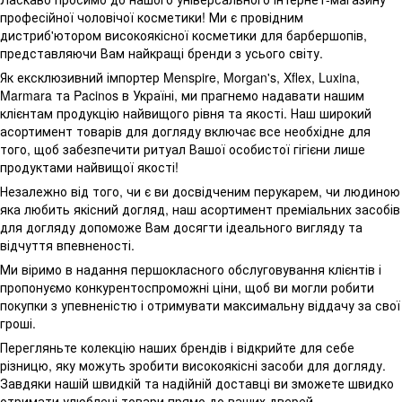
професійної чоловічої косметики! Ми є провідним
дистриб'ютором високоякісної косметики для барбершопів,
представляючи Вам найкращі бренди з усього світу.
Як ексклюзивний імпортер Menspire, Morgan's, Xflex, Luxina,
Marmara та Pacinos в Україні, ми прагнемо надавати нашим
клієнтам продукцію найвищого рівня та якості. Наш широкий
асортимент товарів для догляду включає все необхідне для
того, щоб забезпечити ритуал Вашої особистої гігієни лише
продуктами найвищої якості!
Незалежно від того, чи є ви досвідченим перукарем, чи людиною
яка любить якісний догляд, наш асортимент преміальних засобів
для догляду допоможе Вам досягти ідеального вигляду та
відчуття впевненості.
Ми віримо в надання першокласного обслуговування клієнтів і
пропонуємо конкурентоспроможні ціни, щоб ви могли робити
покупки з упевненістю і отримувати максимальну віддачу за свої
гроші.
Перегляньте колекцію наших брендів і відкрийте для себе
різницю, яку можуть зробити високоякісні засоби для догляду.
Завдяки нашій швидкій та надійній доставці ви зможете швидко
отримати улюблені товари прямо до ваших дверей.