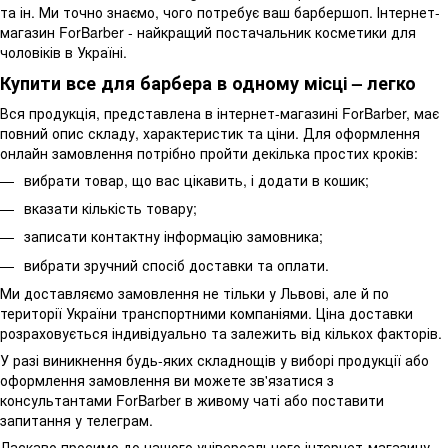
та ін. Ми точно знаємо, чого потребує ваш барбершоп. Інтернет-
магазин ForBarber - найкращий постачальник косметики для
чоловіків в Україні.
Купити все для барбера в одному місці – легко
Вся продукція, представлена в інтернет-магазині ForBarber, має
повний опис складу, характеристик та ціни. Для оформлення
онлайн замовлення потрібно пройти декілька простих кроків:
вибрати товар, що вас цікавить, і додати в кошик;
вказати кількість товару;
записати контактну інформацію замовника;
вибрати зручний спосіб доставки та оплати.
Ми доставляємо замовлення не тільки у Львові, але й по
території України транспортними компаніями. Ціна доставки
розраховується індивідуально та залежить від кількох факторів.
У разі виникнення будь-яких складнощів у виборі продукції або
оформлення замовлення ви можете зв'язатися з
консультантами ForBarber в живому чаті або поставити
запитання у телеграм.
Ласкаво просимо до нашого універсального інтернет-магазину