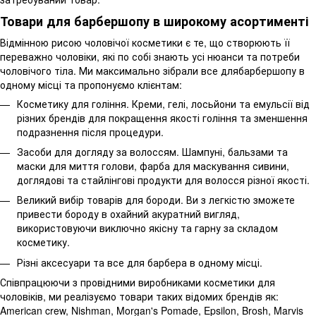
Товари для барбершопу в широкому асортименті
Відмінною рисою чоловічої косметики є те, що створюють її
переважно чоловіки, які по собі знають усі нюанси та потреби
чоловічого тіла. Ми максимально зібрали все длябарбершопу в
одному місці та пропонуємо клієнтам:
Косметику для гоління. Креми, гелі, лосьйони та емульсії від
різних брендів для покращення якості гоління та зменшення
подразнення після процедури.
Засоби для догляду за волоссям. Шампуні, бальзами та
маски для миття голови, фарба для маскування сивини,
доглядові та стайлінгові продукти для волосся різної якості.
Великий вибір товарів для бороди. Ви з легкістю зможете
привести бороду в охайний акуратний вигляд,
використовуючи виключно якісну та гарну за складом
косметику.
Різні аксесуари та все для барбера в одному місці.
Співпрацюючи з провідними виробниками косметики для
чоловіків, ми реалізуємо товари таких відомих брендів як:
American crew, Nishman, Morgan's Pomade, Epsilon, Brosh, Marvis