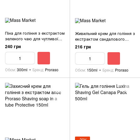
Піна для гоління з екстрактом
Живильний крем для гоління з
зеленого чаю для чутливої
екстрактом сандалового
шкіри Proraso Shaving foam
дерева Proraso Shaving soap in
240 грн
216 грн
300ml
a tube Coarse Beards 150ml
Обєм
300ml
Бренд
Proraso
Обєм
150ml
Бренд
Proraso
−20%