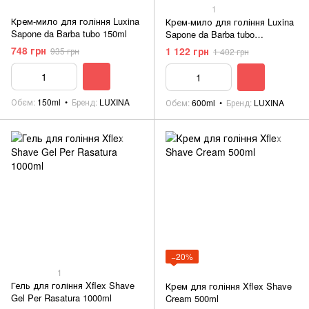
1
Крем-мило для гоління Luxina
Крем-мило для гоління Luxina
Sapone da Barba tubo 150ml
Sapone da Barba tubo
Professionale 600ml
748 грн
1 122 грн
935 грн
1 402 грн
Обєм
150ml
Бренд
LUXINA
Обєм
600ml
Бренд
LUXINA
−20%
1
Гель для гоління Xflex Shave
Крем для гоління Xflex Shave
Gel Per Rasatura 1000ml
Cream 500ml