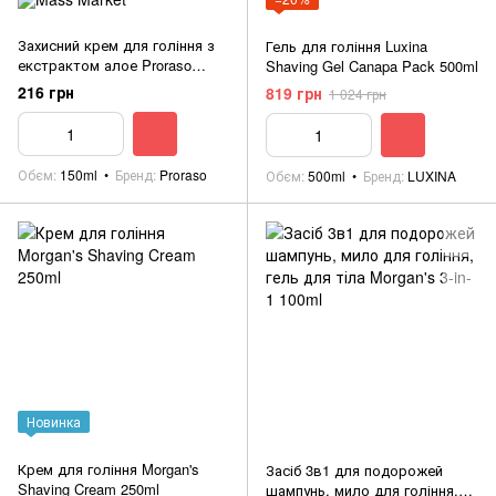
Захисний крем для гоління з
Гель для гоління Luxina
екстрактом алое Proraso
Shaving Gel Canapa Pack 500ml
Shaving soap in a tube
216 грн
819 грн
1 024 грн
Protective 150ml
Обєм
150ml
Бренд
Proraso
Обєм
500ml
Бренд
LUXINA
Новинка
Крем для гоління Morgan's
Засіб 3в1 для подорожей
Shaving Cream 250ml
шампунь, мило для гоління,