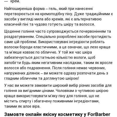
крем.
Найпоширеніша форма – гель, який при нанесенні
перетворюється на кремоподібну піну. Дуже традиційними є
засоби у вигляді мила або кремів, які є альтернативою
класичній піні та чудово готують шкіру та волосся.
Щоденне гоління часто супроводжується почервонінням та
роздратуванням. Спеціально розроблені засоби протидіють
саме цій проблемі. Використовувані інгредієнти роблять
волоски бороди еластичними, а це означає, що лезо краще
та м’якше ковзає по обличчю. У той же час шкіра
забезпечується достатньою кількістю вологи, щоб
запобігти будь-яким негативним наслідкам, таким як вросле
волосся або подразнення. Після гоління немає червоних,
напружених ділянок – ви можете одразу розпочати день з
гладким обличчям та доглянутою шкірою!
У нас ви можете замовити широкий вибір різних засобів для
гоління за вигідними цінами. Чоловікам з чутливою шкірою
краще використовувати м’яку піну для гоління, що не
містить спирту і збагачену поживними інгредієнтами,
такими як алое віра.
Замовте онлайн якісну косметику у ForBarber