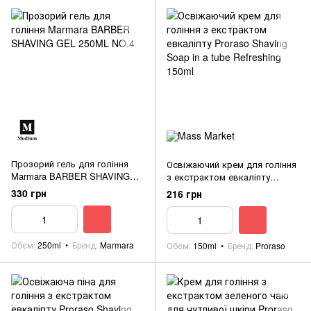
Прозорий гель для гоління
Освіжаючий крем для гоління
Marmara BARBER SHAVING
з екстрактом евкаліпту
GEL 250ML NO.4
Proraso Shaving Soap in a tube
330 грн
216 грн
Refreshing 150ml
Обєм
250ml
Бренд
Marmara
Обєм
150ml
Бренд
Proraso