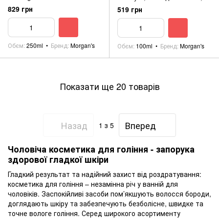
гель для тіла Morgan's 3-in-1
829 грн
519 грн
100ml
Обєм
250ml
Бренд
Morgan's
Обєм
100ml
Бренд
Morgan's
Показати ще 20 товарів
Назад
Вперед
1
з 5
Чоловіча косметика для гоління - запорука
здорової гладкої шкіри
Гладкий результат та надійний захист від роздратування:
косметика для гоління – незамінна річ у ванній для
чоловіків. Заспокійливі засоби пом’якшують волосся бороди,
доглядають шкіру та забезпечують безболісне, швидке та
точне вологе гоління. Серед широкого асортименту