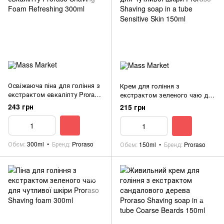
Освіжаюча піна для гоління з
Крем для гоління з
екстрактом евкаліпту Proraso
екстрактом зеленого чаю для
Shaving Foam Refreshing 300ml
чутливої шкіри Proraso
243 грн
215 грн
Shaving soap in a tube Sensitive
Skin 150ml
Обєм
300ml
Бренд
Proraso
Обєм
150ml
Бренд
Proraso