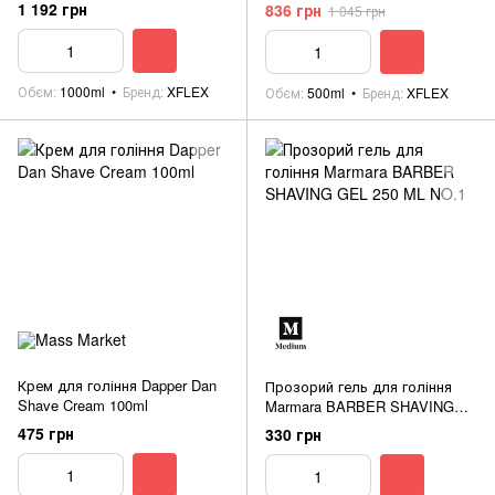
1 192 грн
836 грн
1 045 грн
Обєм
1000ml
Бренд
XFLEX
Обєм
500ml
Бренд
XFLEX
Крем для гоління Dapper Dan
Прозорий гель для гоління
Shave Cream 100ml
Marmara BARBER SHAVING
GEL 250 ML NO.1
475 грн
330 грн