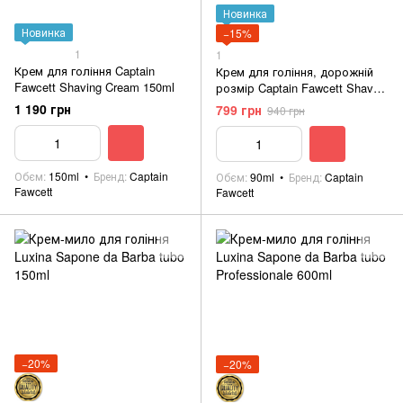
Новинка
Новинка
−15%
1
1
Крем для гоління Captain
Крем для гоління, дорожній
Fawcett Shaving Cream 150ml
розмір Captain Fawcett Shave
Cream Travel Sale 90ml
1 190 грн
799 грн
940 грн
Обєм
150ml
Бренд
Captain
Обєм
90ml
Бренд
Captain
Fawcett
Fawcett
−20%
−20%