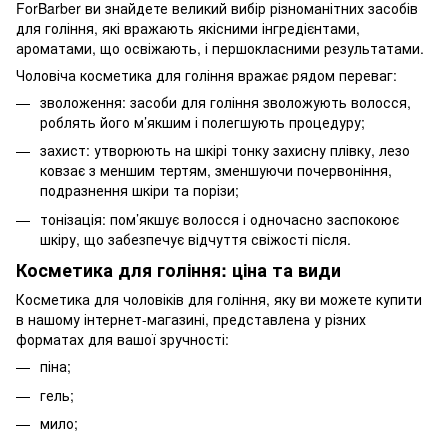
ForBarber ви знайдете великий вибір різноманітних засобів
для гоління, які вражають якісними інгредієнтами,
ароматами, що освіжають, і першокласними результатами.
Чоловіча косметика для гоління вражає рядом переваг:
зволоження: засоби для гоління зволожують волосся,
роблять його м’якшим і полегшують процедуру;
захист: утворюють на шкірі тонку захисну плівку, лезо
ковзає з меншим тертям, зменшуючи почервоніння,
подразнення шкіри та порізи;
тонізація: пом’якшує волосся і одночасно заспокоює
шкіру, що забезпечує відчуття свіжості після.
Косметика для гоління: ціна та види
Косметика для чоловіків для гоління, яку ви можете купити
в нашому інтернет-магазині, представлена у різних
форматах для вашої зручності:
піна;
гель;
мило;