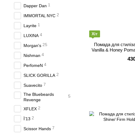
1
Dapper Dan
2
IMMORTAL NYC
1
Layrite
Хіт
4
LUXINA
Помада для стиліза
25
Morgan's
Vanilla & Honey Poma
4
[Whit
Nishman
43
4
PerfomeN
2
SLICK GORILLA
7
Suavecito
The Bluebeards
5
Revenge
2
XFLEX
2
Ї’13
7
Scissor Hands