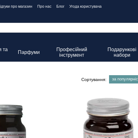
ідгуки про магазин
Про нас
Блог
Угода користувача
 та
Професійний
Подарункові
Парфуми
інструмент
набори
за популярні
Сортування: