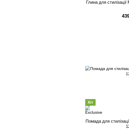
Глина для стилізації 
43
Хіт
Помада для стилізац
1