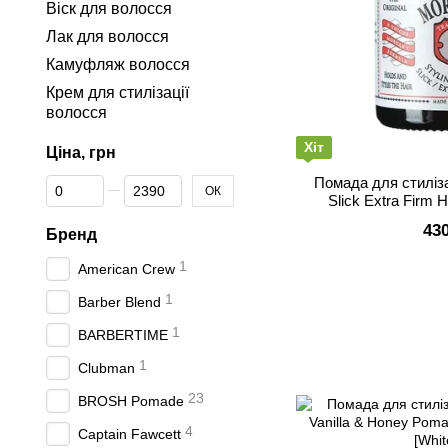
Віск для волосся
Лак для волосся
Камуфляж волосся
Крем для стилізації
волоcся
Хіт
Ціна, грн
Помада для стиліз
Від Ціна, грн
До Ціна, грн
ОК
Slick Extra Firm Ho
43
Бренд
1
American Crew
1
Barber Blend
1
BARBERTIME
1
Clubman
23
BROSH Pomade
4
Captain Fawcett