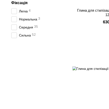
Фіксація
Глина для стилізац
4
Легка
1
3
Нормальна
63
35
Середня
52
Сильна