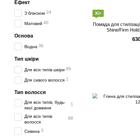
Ефект
24
З блиском
Хіт
40
Матовий
Помада для стилізаці
Shine/Firm Hold 
Основа
63
36
Водна
Тип шкіри
89
Для всіх типів шкіри
1
Для сивого волосся
Тип волосся
Для всіх типів, будь-
1
якої довжини
Для всіх типів
88
волосся
3
Сивина