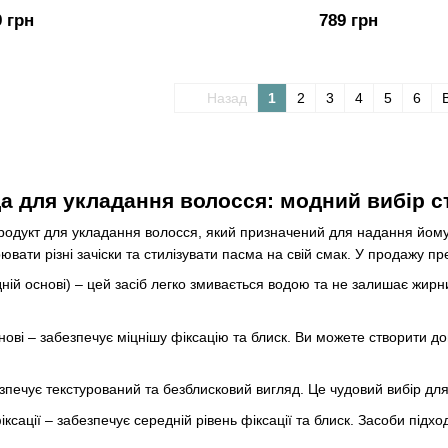
9 грн
789 грн
Назад
1
2
3
4
5
6
а для укладання волосся: модний вибір с
одукт для укладання волосся, який призначений для надання йому 
вати різні зачіски та стилізувати пасма на свій смак. У продажу пре
ій основі) – цей засіб легко змивається водою та не залишає жирни
снові – забезпечує міцнішу фіксацію та блиск. Ви можете створити 
печує текстурований та безблисковий вигляд. Це чудовий вибір для 
сації – забезпечує середній рівень фіксації та блиск. Засоби підход