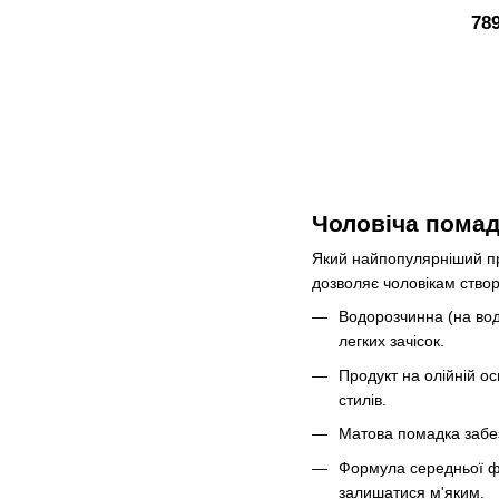
78
Чоловіча помад
Який найпопулярніший пр
дозволяє чоловікам створю
Водорозчинна (на водн
легких зачісок.
Продукт на олійній о
стилів.
Матова помадка забез
Формула середньої фік
залишатися м'яким.