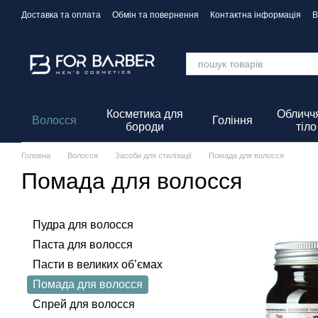
Перейти до основного контенту
Доставка та оплата
Обмін та повернення
Контактна інформація
В
Політика Конфіденційності
Косметика для
Обличчя
Волосся
Гоління
бороди
тіло
Головна
Волосся
Засоби для стилізації
Помада для волосся
Помада для волосся
Пудра для волосся
Паста для волосся
Пасти в великих об’ємах
Помада для волосся
Спрей для волосся