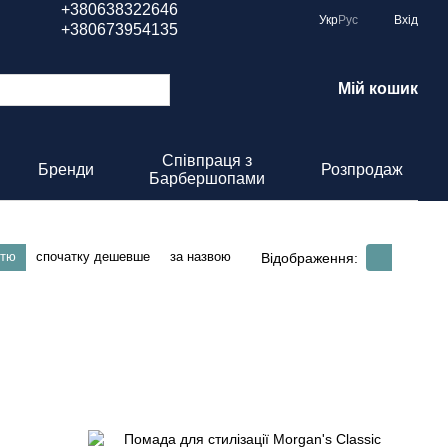
+380638322646
Укр
Рус
Вхід
+380673954135
Мій кошик
Співпраця з
Бренди
Розпродаж
Барбершопами
стю
спочатку дешевше
за назвою
Відображення: