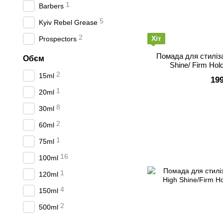
1
Barbers
5
Kyiv Rebel Grease
2
Хіт
Prospectors
Помада для стиліз
Обєм
Shine/ Firm Hold
2
15ml
19
1
20ml
8
30ml
2
60ml
1
75ml
16
100ml
1
120ml
4
150ml
2
500ml