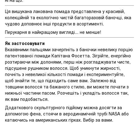
Ця вишукана лакована помада представлена у красивій,
колекційній та екологічно чистій багаторазовій баночці, яка
чудово доповнює інші продукти в асортименті.
Перукарня в найкращому вигляді... не менше!
Як застосовувати
Вказівними пальцями зачерпніть з баночки невелику порцію
патентованої помади Капітана Фосетта. Зігрійте, енергійно
розтираючи між долонями, перш ніж розгладжувати чисте,
підсушене рушником волосся. Щоб уникнути жирності,
почніть з невеликої кількості помади і експериментуйте,
щоб знайти те, що підходить саме вам. Залежно від
товщини волосся та бажаного стилю, ви можете почати з
нижньої частини пасом. Розчешіть і укладіть волосся так,
як вам подобається.
Додаткового скульптурного підйому можна досягти за
допомогою фена, стоячи в аеродинамічній трубі NASA або
катаючись на американських гірках. Вибір за вами.