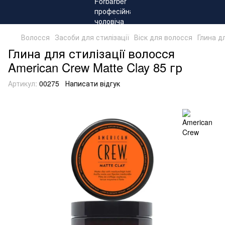
Волосся
Засоби для стилізації
Віск для волосся
Глина д
Глина для стилізації волосся
American Crew Matte Clay 85 гр
Артикул:
00275
Написати відгук