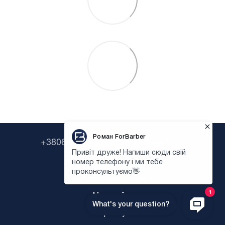
+380638322646
+380673954135
Контактна інформація
Повна версія сайту
Мапа сайту
Укр
Рус