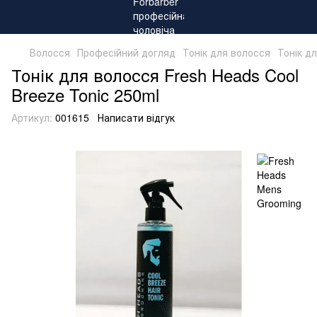
Волосся
Професійний догляд
Тонік для волосся
Тонік д
Тонік для волосся Fresh Heads Cool
Breeze Tonic 250ml
Артикул:
001615
Написати відгук