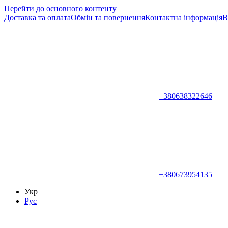
Перейти до основного контенту
Доставка та оплата
Обмін та повернення
Контактна інформація
В
+380638322646
+380673954135
Укр
Рус