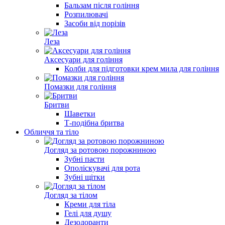
Бальзам після гоління
Розпилювачі
Засоби від порізів
Леза
Аксесуари для гоління
Колби для підготовки крем мила для гоління
Помазки для гоління
Бритви
Шаветки
Т-подібна бритва
Обличчя та тіло
Догляд за ротовою порожниною
Зубні пасти
Ополіскувачі для рота
Зубні щітки
Догляд за тілом
Креми для тіла
Гелі для душу
Дезодоранти