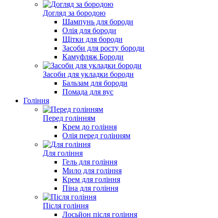
Догляд за бородою
Шампунь для бороди
Олія для бороди
Щітки для бороди
Засоби для росту бороди
Камуфляж Бороди
Засоби для укладки бороди
Бальзам для бороди
Помада для вус
Гоління
Перед голінням
Крем до гоління
Олія перед голінням
Для гоління
Гель для гоління
Мило для гоління
Крем для гоління
Піна для гоління
Після гоління
Лосьйон після гоління