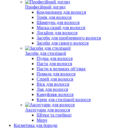
Професійний догляд
Кондиціонер для волосся
Тонік для волосся
Шампунь для волосся
Маска-скраб для волосся
Лосьйон для волосся
Засоби для проблемного волосся
Засоби для сивого волосся
Засоби для стилізації
Пудра для волосся
Паста для волосся
Пасти в великих об’ємах
Помада для волосся
Спрей для волосся
Віск для волосся
Лак для волосся
Камуфляж волосся
Крем для стилізації волоcся
Аксесуари для волосся
Щітки та гребінці
Мерч
Косметика для бороди