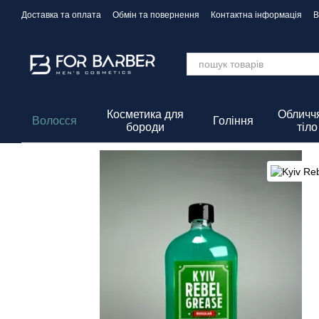
Перейти до основного контенту
Доставка та оплата
Обмін та повернення
Контактна інформація
В
Політика Конфіденційності
Косметика для
Обличчя
Волосся
Гоління
бороди
тіло