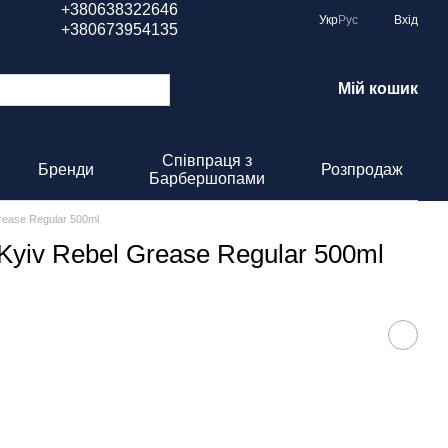
+380638322646
Укр
Рус
Вхід
+380673954135
Мій кошик
Співпраця з
Бренди
Розпродаж
Барбершопами
rease Regular 500ml
Kyiv Rebel Grease Regular 500ml