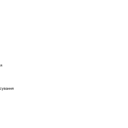
ся
сування