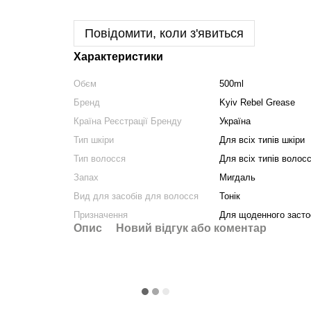
Повідомити, коли з'явиться
Характеристики
Обєм
500ml
Бренд
Kyiv Rebel Grease
Країна Реєстрації Бренду
Україна
Тип шкіри
Для всіх типів шкіри
Тип волосся
Для всіх типів волос
Запах
Мигдаль
Вид для засобів для волосся
Тонік
Призначення
Для щоденного засто
Опис
Новий відгук або коментар