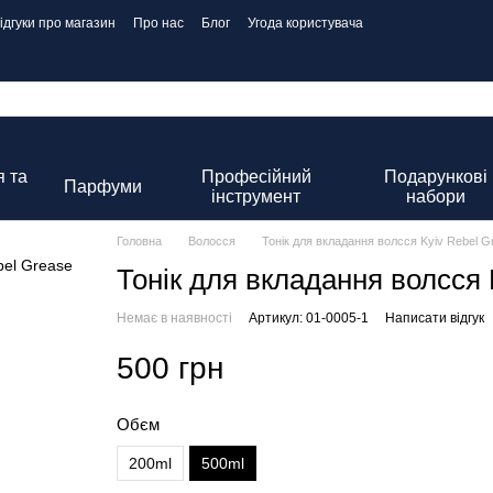
ідгуки про магазин
Про нас
Блог
Угода користувача
 та
Професійний
Подарункові
Парфуми
інструмент
набори
Головна
Волосся
Тонік для вкладання волсся Kyiv Rebel G
Тонік для вкладання волсся 
Немає в наявності
Артикул: 01-0005-1
Написати відгук
500 грн
Обєм
200ml
500ml