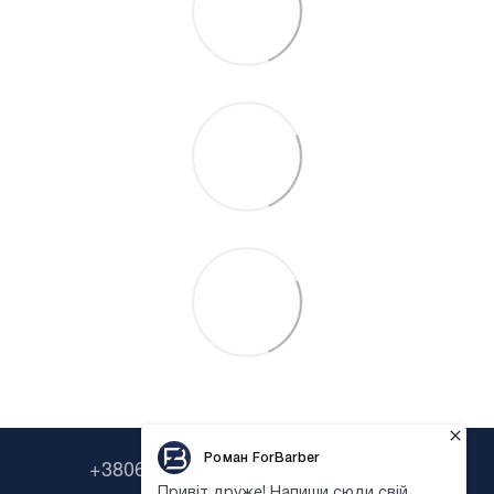
+380638322646
+380673954135