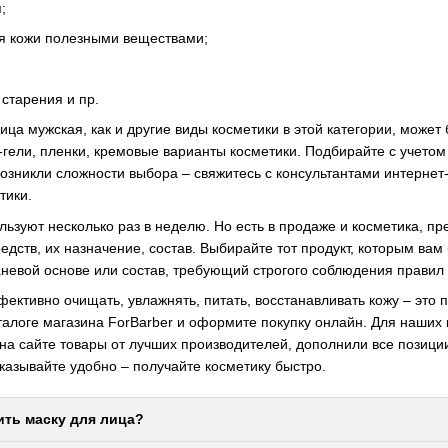
;
я кожи полезными веществами;
старения и пр.
а мужская, как и другие виды косметики в этой категории, може
-гели, пленки, кремовые варианты косметики. Подбирайте с учето
озникли сложности выбора – свяжитесь с консультантами интерне
тики.
ользуют несколько раз в неделю. Но есть в продаже и косметика, 
едств, их назначение, состав. Выбирайте тот продукт, которым вам
невой основе или состав, требующий строгого соблюдения правил
фективно очищать, увлажнять, питать, восстанавливать кожу – это 
талоге магазина ForBarber и оформите покупку онлайн. Для наших 
на сайте товары от лучших производителей, дополнили все позиц
азывайте удобно – получайте косметику быстро.
ить маску для лица?