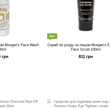
Хит
цом Morgan's Face Wash
Скраб по уходу за лицом Morgan's Exf
00ml
Face Scrub 100ml
9 грн
811 грн