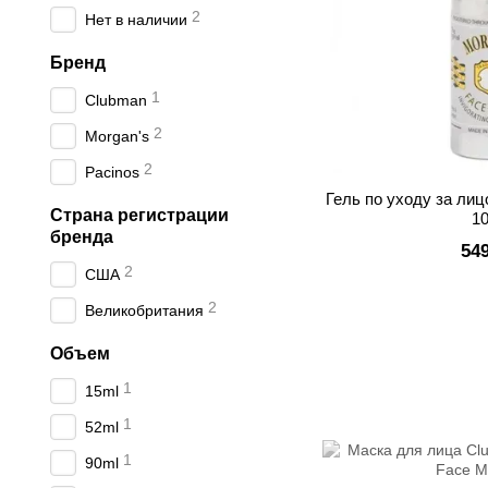
2
Нет в наличии
Бренд
1
Clubman
2
Morgan's
2
Pacinos
Гель по уходу за ли
Страна регистрации
1
бренда
54
2
США
2
Великобритания
Объем
1
15ml
1
52ml
1
90ml