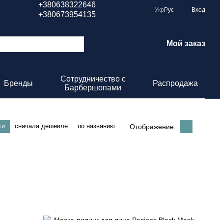
+380638322646
Укр
Рус
Вход
+380673954135
Мой заказ
Сотрудничество с
Бренды
Распродажа
Барбершопами
ти
сначала дешевле
по названию
Отображение: