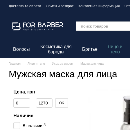
Перейти к основному контенту
Доставка та оплата
Обмен и возврат
Контактная информация
От
Политика конфиденциальности
Косметика для
Лицо и
Волосы
Бритье
бороды
тело
Главная
Лицо и тело
Уход за лицом
Маски для лица
Мужская маска для лица
Цена, грн
От Цена, грн
До Цена, грн
OK
Наличие
3
В наличии