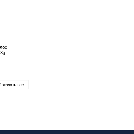
олос
.3g
Показать все