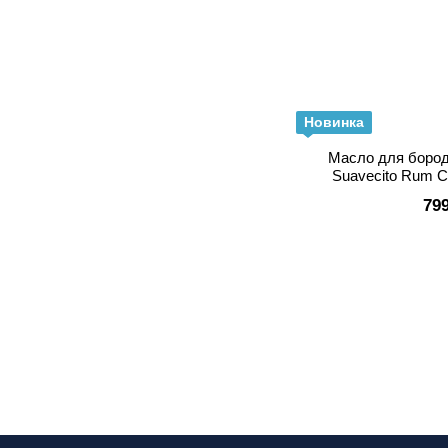
Новинка
Масло для бород
Suavecito Rum C
79