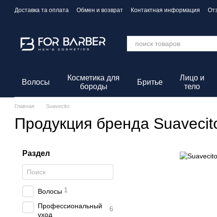
Перейти к основному контенту
Доставка та оплата
Обмен и возврат
Контактная информация
От
Политика конфиденциальности
Косметика для
Лицо и
Волосы
Бритье
бороды
тело
Главная
Suavecito
Продукция бренда Suavecit
Раздел
1
Волосы
Профессиональный
6
уход