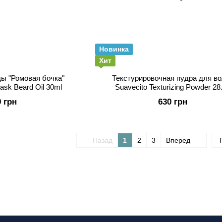
Новинка
Хит
ы "Ромовая бочка"
Текстурировочная пудра для в
ask Beard Oil 30ml
Suavecito Texturizing Powder 28
9 грн
630 грн
Назад
1
2
3
Вперед