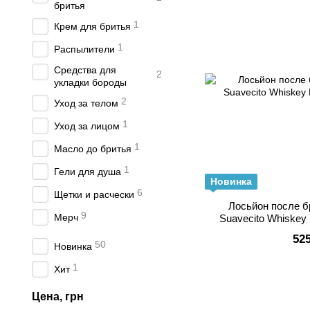
бритья
1
Крем для бритья
1
Распылители
Средства для
2
укладки бороды
2
Уход за телом
1
Уход за лицом
1
Масло до бритья
1
Гели для душа
Новинка
6
Щетки и расчески
Лосьйон после б
9
Мерч
Suavecito Whiskey 
52
50
Новинка
1
Хит
Цена, грн