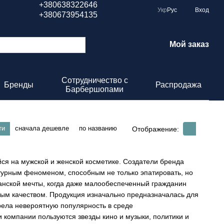
+380638322646
Укр
Рус
Вход
+380673954135
Мой заказ
Сотрудничество с
Бренды
Распродажа
Барбершопами
ти
сначала дешевле
по названию
Отображение:
я на мужской и женской косметике. Создатели бренда
ьтурным феноменом, способным не только эпатировать, но
канской мечты, когда даже малообеспеченный гражданин
ным качеством. Продукция изначально предназначалась для
рела невероятную популярность в среде
 компании пользуются звезды кино и музыки, политики и