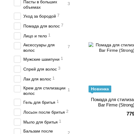
Пасты в больших
3
объемах
7
Уход за бородой
7
Помада для волос
1
Лицо и тело
Аксессуары для
7
волос
1
Мужские шампуни
3
Спрей для волос
1
Лак для волос
Крем для стилизации
Новинка
1
волос
Помада для стилиза
1
Гель для бритья
Bar Firme (Stron
2
Лосьон после бритья
77
1
Мыло для бритья
Бальзам после
2