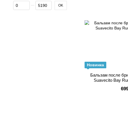
От Цена, грн
До Цена, грн
OK
Новинка
Бальзам после бр
Suavecito Bay Ru
69