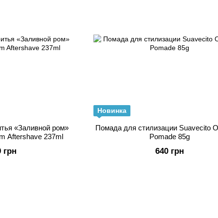
Новинка
итья «Заливной ром»
Помада для стилизации Suavecito O
m Aftershave 237ml
Pomade 85g
9 грн
640 грн