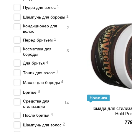
1
Пудра для волос
1
Шампунь для бороды
Кондиционер для
2
волос
1
Перед бритьем
Косметика для
3
бороды
4
Для бритья
1
Тоник для волос
4
Масло для бороды
8
Бритье
Новинка
Средства для
14
стилизации
Помада для стилизац
Hold Po
4
После бритья
77
2
Шампунь для волос