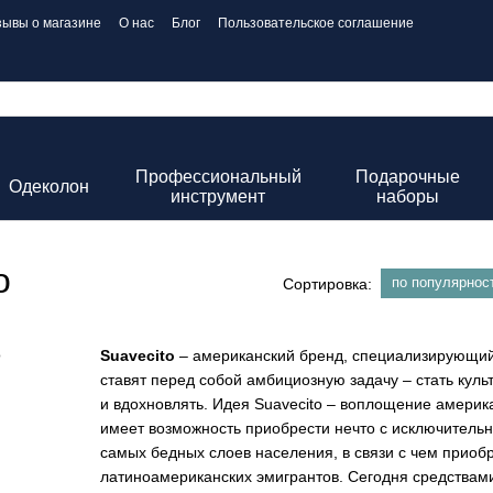
зывы о магазине
О нас
Блог
Пользовательское соглашение
Профессиональный
Подарочные
Одеколон
инструмент
наборы
o
по популярнос
Сортировка:
Suavecito
– американский бренд, специализирующийс
ставят перед собой амбициозную задачу – стать кул
и вдохновлять. Идея Suavecito – воплощение амери
имеет возможность приобрести нечто с исключитель
самых бедных слоев населения, в связи с чем приоб
латиноамериканских эмигрантов. Сегодня средствами