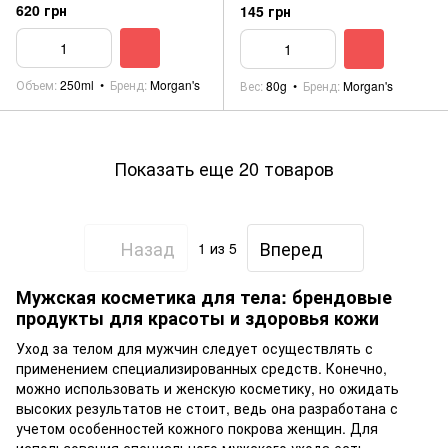
(Wash/Shampoo/Conditioner)
Soap 80g bar(Новинка)
620 грн
145 грн
250ml (Новинка)
Объем
250ml
Бренд
Morgan's
Вес
80g
Бренд
Morgan's
Показать еще 20 товаров
Назад
Вперед
1
из 5
Мужская косметика для тела: брендовые
продукты для красоты и здоровья кожи
Уход за телом для мужчин следует осуществлять с
применением специализированных средств. Конечно,
можно использовать и женскую косметику, но ожидать
высоких результатов не стоит, ведь она разработана с
учетом особенностей кожного покрова женщин. Для
использования специального мужского ухода есть