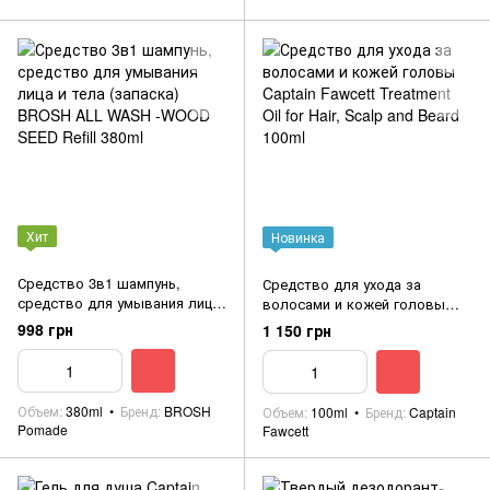
Хит
Новинка
Средство 3в1 шампунь,
Средство для ухода за
средство для умывания лица
волосами и кожей головы
и тела (запаска) BROSH ALL
Captain Fawcett Treatment Oil
998 грн
1 150 грн
WASH -WOOD SEED Refill
for Hair, Scalp and Beard 100ml
380ml
Объем
380ml
Бренд
BROSH
Объем
100ml
Бренд
Captain
Pomade
Fawcett