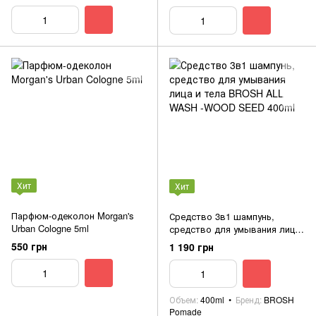
Хит
Хит
Парфюм-одеколон Morgan's
Средство 3в1 шампунь,
Urban Cologne 5ml
средство для умывания лица
и тела BROSH ALL WASH -
550 грн
1 190 грн
WOOD SEED 400ml
Объем
400ml
Бренд
BROSH
Pomade