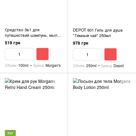
Средство 3в1 для
DEPOT 601 Гель для душа
путешествий шампунь, мыло
"Темный чай" 250мл
для бритья, гель для тела
519 грн
978 грн
Morgan's 3-in-1 100ml
Объем
100ml
Бренд
Morgan's
Объем
250ml
Бренд
Depot
Хит