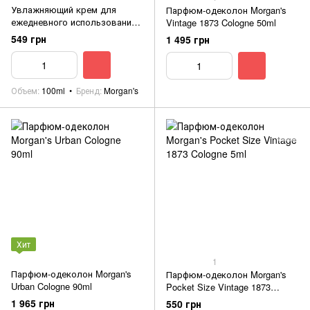
Увлажняющий крем для
Парфюм-одеколон Morgan's
ежедневного использования
Vintage 1873 Cologne 50ml
Morgan's Daily Moisturiser
549 грн
1 495 грн
100ml
Объем
100ml
Бренд
Morgan's
Хит
1
Парфюм-одеколон Morgan's
Парфюм-одеколон Morgan's
Urban Cologne 90ml
Pocket Size Vintage 1873
Cologne 5ml
1 965 грн
550 грн