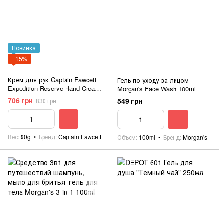
Новинка
−15%
Крем для рук Captain Fawcett
Гель по уходу за лицом
Expedition Reserve Hand Cream
Morgan's Face Wash 100ml
90gr
706 грн
549 грн
830 грн
Вес
90g
Бренд
Captain Fawcett
Объем
100ml
Бренд
Morgan's