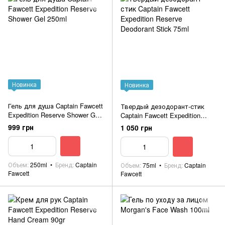
Новинка
Новинка
Гель для душа Captain Fawcett
Твердый дезодорант-стик
Expedition Reserve Shower Gel
Captain Fawcett Expedition
250ml
Reserve Deodorant Stick 75ml
999 грн
1 050 грн
Объем
250ml
Бренд
Captain
Объем
75ml
Бренд
Captain
Fawcett
Fawcett