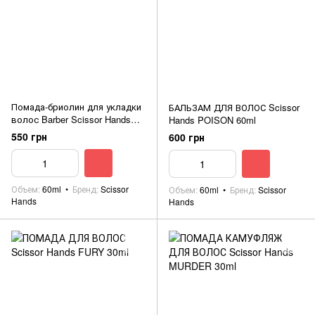
Помада-бриолин для укладки
БАЛЬЗАМ ДЛЯ ВОЛОС Scissor
волос Barber Scissor Hands
Hands POISON 60ml
60ml
550 грн
600 грн
Объем
60ml
Бренд
Scissor
Объем
60ml
Бренд
Scissor
Hands
Hands