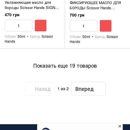
Увлажняющее масло для
ФИКСИРУЮЩЕЕ МАСЛО ДЛЯ
бороды Scissor Hands SIGNAL
БОРОДЫ Scissor Hands
30ml
PANZER 50ml
470 грн
700 грн
Объем
30ml
Бренд
Scissor
Объем
50ml
Бренд
Scissor
Hands
Hands
Показать еще 19 товаров
Назад
Вперед
1
из 2