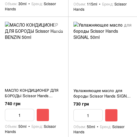
Объем
30ml
Бренд
Scissor
Объем
115ml
Бренд
Scissor
Hands
Hands
МАСЛО КОНДИЦИОНЕР ДЛЯ
Увлажняющее масло для
БОРОДЫ Scissor Hands
бороды Scissor Hands SIGNAL
BENZIN 50ml
50ml
740 грн
730 грн
Объем
50ml
Бренд
Scissor
Объем
50ml
Бренд
Scissor
Hands
Hands