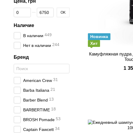
Цена, грн
От Цена, грн
До Цена, грн
OK
Наличие
449
В наличии
Новинка
Хит
244
Нет в наличии
Камуфляжная пудра 
Бренд
Tou
1 3
31
American Crew
21
Barba Italiana
13
Barber Blend
18
BARBERTIME
53
BROSH Pomade
34
Captain Fawcett