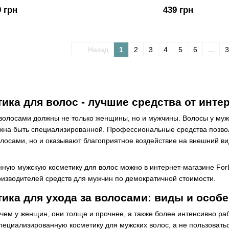
9 грн
439 грн
Назад
1
2
3
4
5
6
...
3
ика для волос - лучшие средства от интер
 волосами должны не только женщины, но и мужчины. Волосы у му
лжна быть специализированной. Профессиональные средства позво
олосами, но и оказывают благоприятное воздействие на внешний в
нную мужскую косметику для волос можно в интернет-магазине For
изводителей средств для мужчин по демократичной стоимости.
ика для ухода за волосами: виды и особ
чем у женщин, они толще и прочнее, а также более интенсивно ра
пециализированную косметику для мужских волос, а не пользовать