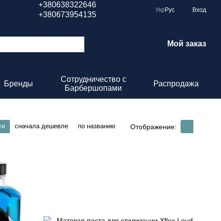
+380638322646
Укр
Рус
Вход
+380673954135
Мой заказ
Сотрудничество с
Бренды
Распродажа
Барбершопами
ти
сначала дешевле
по названию
Отображение: