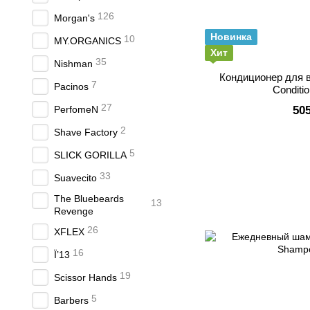
126
Morgan's
Новинка
10
MY.ORGANICS
Хит
35
Nishman
Кондиционер для 
7
Pacinos
Conditi
27
PerfomeN
50
2
Shave Factory
5
SLICK GORILLA
33
Suavecito
The Bluebeards
13
Revenge
26
XFLEX
16
Ї’13
19
Scissor Hands
5
Barbers