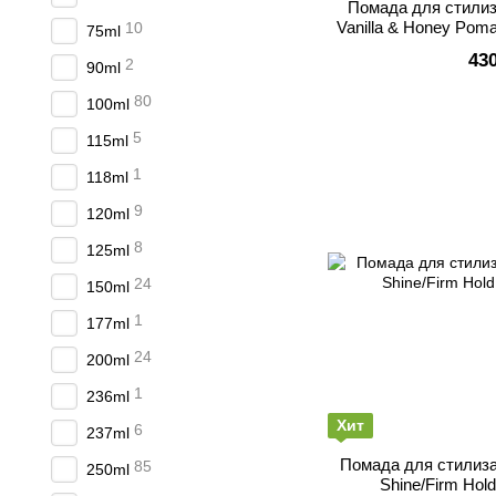
Помада для стилиз
Vanilla & Honey Poma
10
75ml
[Whit
43
2
90ml
80
100ml
5
115ml
1
118ml
9
120ml
8
125ml
24
150ml
1
177ml
24
200ml
1
236ml
Хит
6
237ml
Помада для стилиз
85
250ml
Shine/Firm Hold