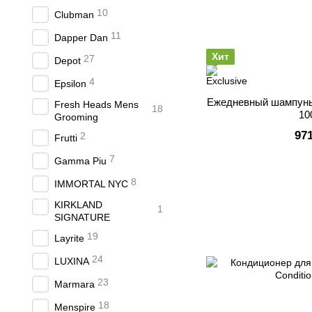
10
Clubman
11
Dapper Dan
Хит
27
Depot
4
Epsilon
Ежедневный шампунь 
Fresh Heads Mens
18
10
Grooming
97
2
Frutti
7
Gamma Piu
8
IMMORTAL NYC
KIRKLAND
1
SIGNATURE
19
Layrite
24
LUXINA
23
Marmara
18
Menspire