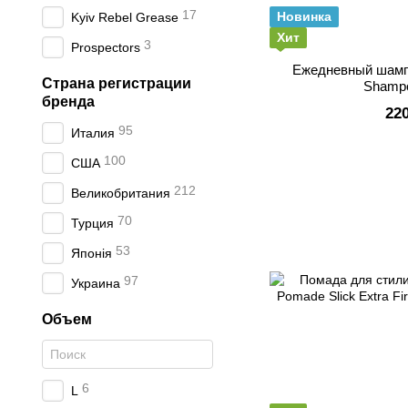
17
Новинка
Kyiv Rebel Grease
Хит
3
Prospectors
Ежедневный шамп
Страна регистрации
Shamp
бренда
22
95
Италия
100
США
212
Великобритания
70
Турция
53
Японія
97
Украина
Объем
6
L