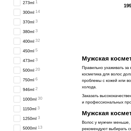
1
273ml
19
14
300ml
3
370ml
3
380ml
32
400ml
5
450ml
Мужская космет
3
473ml
Правильно ухаживать за
20
500ml
косметика для волос до
6
750ml
проблемы с кожей или в
холода.
2
946ml
Заказать высококачестве
30
1000ml
и профессиональных про
3
1150ml
Мужская космет
3
1250ml
Волос у мужчин меньше, 
13
5000ml
рекомендуют выбирать с