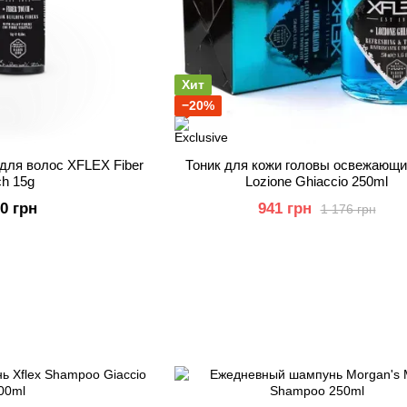
Хит
−20%
для волос XFLEX Fiber
Тоник для кожи головы освежающий
ch 15g
Lozione Ghiaccio 250ml
50 грн
941 грн
1 176 грн