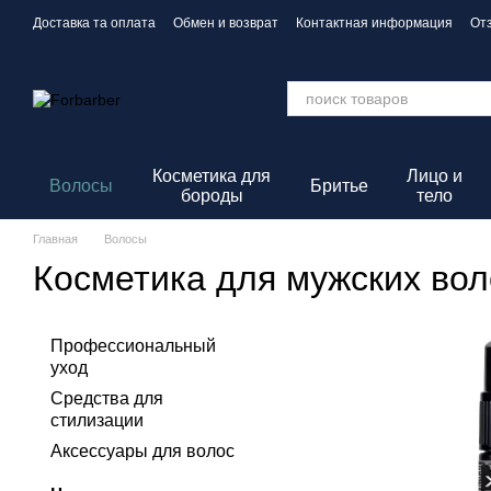
Перейти к основному контенту
Доставка та оплата
Обмен и возврат
Контактная информация
От
Политика конфиденциальности
Косметика для
Лицо и
Волосы
Бритье
бороды
тело
Главная
Волосы
Косметика для мужских вол
Профессиональный
уход
Средства для
стилизации
Аксессуары для волос