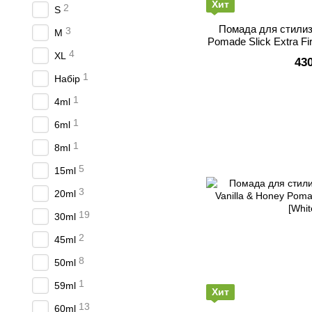
Хит
2
S
Помада для стилиз
3
M
Pomade Slick Extra Fir
4
XL
43
1
Набір
1
4ml
1
6ml
1
8ml
5
15ml
3
20ml
19
30ml
2
45ml
8
50ml
1
59ml
Хит
13
60ml