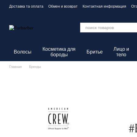
Перейти к основному контенту
Доставка та оплата
Обмен и возврат
Контактная информация
От
Политика конфиденциальности
Косметика для
Лицо и
Волосы
Бритье
бороды
тело
Главная
Бренды