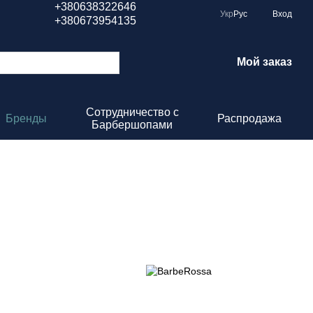
+380638322646
Укр
Рус
Вход
+380673954135
Мой заказ
Сотрудничество с
Бренды
Распродажа
Барбершопами