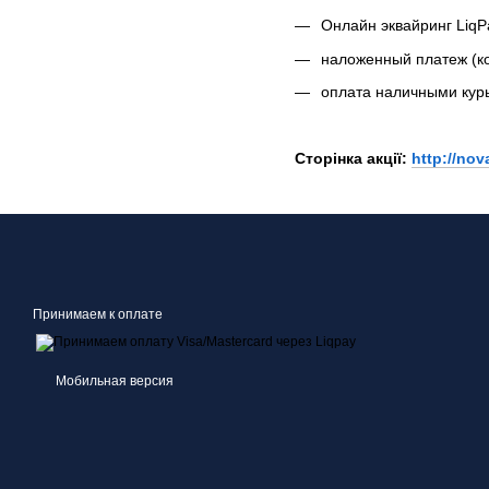
Онлайн эквайринг LiqP
наложенный платеж (к
оплата наличными курь
Сторінка акції:
http://no
Принимаем к оплате
Мобильная версия