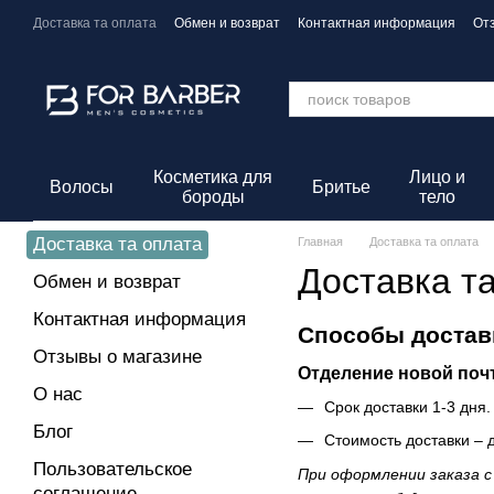
Перейти к основному контенту
Доставка та оплата
Обмен и возврат
Контактная информация
От
Политика конфиденциальности
Косметика для
Лицо и
Волосы
Бритье
бороды
тело
Доставка та оплата
Главная
Доставка та оплата
Доставка т
Обмен и возврат
Контактная информация
Способы достав
Отзывы о магазине
Отделение новой почт
О нас
Срок доставки 1-3 дня.
Блог
Стоимость доставки – 
Пользовательское
При оформлении заказа с
соглашение