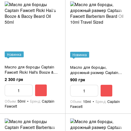
Новинка
Новинка
Масло для бороды Captain
Масло для бороды,
Fawcett Ricki Hall's Booze &
дорожный размер Captain
Baccy Beard Oil 50ml
Fawcett Barberism Beard Oil
2 300 грн
900 грн
10ml Travel Sized
Объем
50ml
Бренд
Captain
Объем
10ml
Бренд
Captain
Fawcett
Fawcett