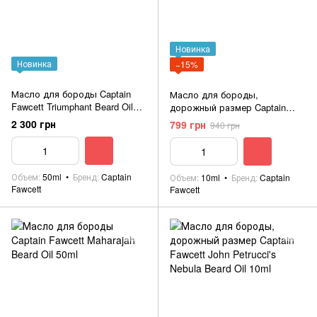
Новинка
Новинка
−15%
Масло для бороды Captain
Масло для бороды,
Fawcett Triumphant Beard Oil
дорожный размер Captain
50ml
Fawcett Maharajah Beard Oil
2 300 грн
799 грн
940 грн
10ml
Объем
50ml
Бренд
Captain
Объем
10ml
Бренд
Captain
Fawcett
Fawcett