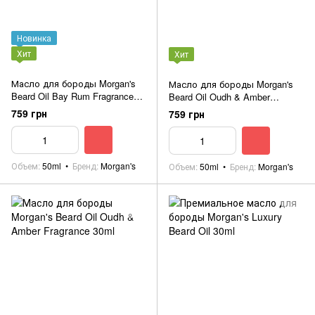
Новинка
Хит
Хит
Масло для бороды Morgan's
Масло для бороды Morgan's
Beard Oil Bay Rum Fragrance
Beard Oil Oudh & Amber
50ml
Fragrance 50ml
759 грн
759 грн
Объем
50ml
Бренд
Morgan's
Объем
50ml
Бренд
Morgan's