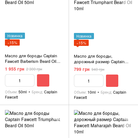
Новинка
Новинка
−15%
−15%
Масло для бороды Captain
Масло для бороды,
Fawcett Barberism Beard Oil
дорожный размер Captain
50ml
Fawcett Triumphant Beard Oil
1 955 грн
799 грн
2 300 грн
940 грн
10ml
Объем
50ml
Бренд
Captain
Объем
10ml
Бренд
Captain
Fawcett
Fawcett