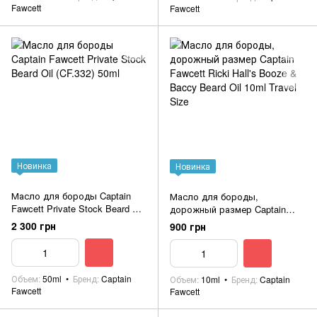
Fawcett
Fawcett
Новинка
Новинка
Масло для бороды Captain
Масло для бороды,
Fawcett Private Stock Beard Oil
дорожный размер Captain
(CF.332) 50ml
Fawcett Ricki Hall's Booze &
2 300 грн
900 грн
Baccy Beard Oil 10ml Travel
Size
Объем
50ml
Бренд
Captain
Объем
10ml
Бренд
Captain
Fawcett
Fawcett