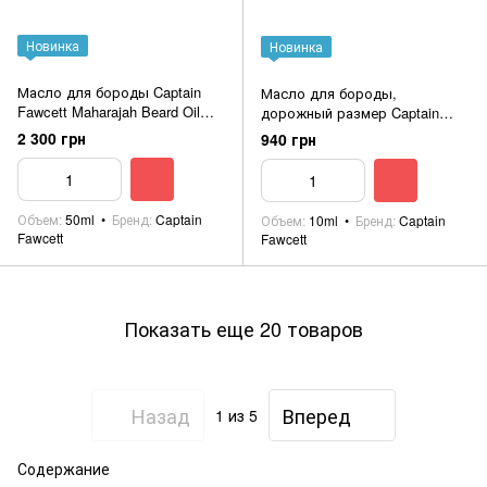
Новинка
Новинка
Масло для бороды Captain
Масло для бороды,
Fawcett Maharajah Beard Oil
дорожный размер Captain
50ml
Fawcett John Petrucci's Nebula
2 300 грн
940 грн
Beard Oil 10ml
Объем
50ml
Бренд
Captain
Объем
10ml
Бренд
Captain
Fawcett
Fawcett
Показать еще 20 товаров
Назад
Вперед
1
из 5
Содержание