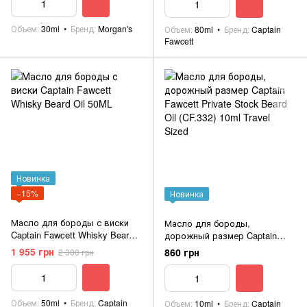
Объем
30ml
Бренд
Morgan's
Объем
80ml
Бренд
Captain
Fawcett
Новинка
−15%
Новинка
Масло для бороды с виски
Масло для бороды,
Captain Fawcett Whisky Beard
дорожный размер Captain
Oil 50ML
Fawcett Private Stock Beard Oil
1 955 грн
860 грн
2 300 грн
(CF.332) 10ml Travel Sized
Объем
50ml
Бренд
Captain
Объем
10ml
Бренд
Captain