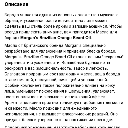
Описание
Борода является одним из основных элементов мужского
образа, и ухоженная растительность на лице может
сделать ваш стиль более ярким и запоминающимся. Чтобы
всегда привлекать внимание, вам пригодится Масло для
бороды
Morgan's Brazilian Orange Beard Oil
.
Масло от британского бренда Morgan's специально
разработано для увлажнения и придания блеска бороде.
Morgan's Brazilian Orange Beard Oil станет вашим "секретом"
уверенности и ухоженности. Волшебные бурные ноты
раскроют в вас эмоциональность, задор и легкость.
Благодаря природным составляющим масла, ваша борода
станет мягкой, послушной, сияющей и увлажненной.
Особый компонент также положительно влияет на кожу
лица, уменьшает покраснения и шелушения, увлажняет,
восстанавливает и оказывает освежающий эффект.
Аромат апельсина приятно тонизирует, добавляет легкости
и свежести. Масло подходит для ежедневного
использования, не вызывает аллергических реакций. Оно
придает блеск и уверенность на протяжении всего дня.
Способ использования:
Разотрите небольшое количество