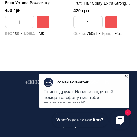
Frutti Volume Powder 10g
Frutti Hair Spray Extra Strong
Provitamin B5 750ml
450 грн
420 грн
Вес
10g
Бренд
Frutti
Объем
750ml
Бренд
Frutti
+380638322646
+380673954135
Контактная информация
Полная версия сайта
Карта сайта
Укр
Рус