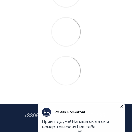
+380638322646
+380673954135
Контактная информация