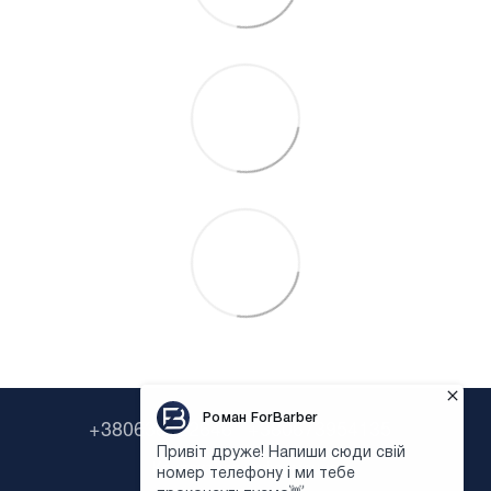
+380638322646
+380673954135
Контактная информация