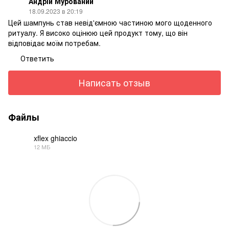
Андрій Мурований
18.09.2023 в 20:19
Цей шампунь став невід'ємною частиною мого щоденного
ритуалу. Я високо оцінюю цей продукт тому, що він
відповідає моїм потребам.
Ответить
Написать отзыв
Файлы
xflex ghiaccio
12 МБ
PDF