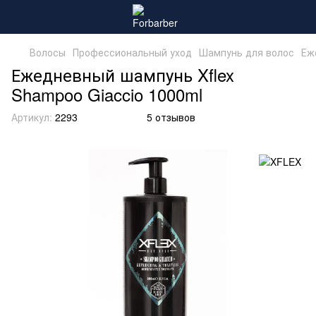
Волосы
Профессиональный уход
Шампунь для волос
Еж
Ежедневный шампунь Xflex
Shampoo Giaccio 1000ml
Артикул:
2293
5 отзывов