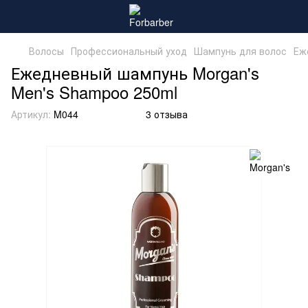
Волосы
Профессиональный уход
Шампунь для волос
Еж
Ежедневный шампунь Morgan's
Men's Shampoo 250ml
Артикул:
M044
3 отзыва