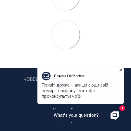
+380638322646
+380673954135
Контактная информация
Полная версия сайта
Карта сайта
Укр
Рус