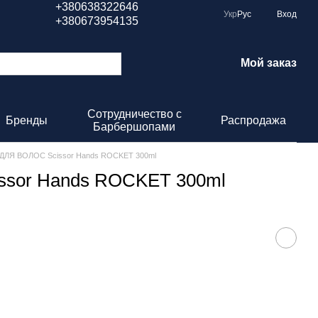
+380638322646
Укр
Рус
Вход
+380673954135
Мой заказ
Сотрудничество с
Бренды
Распродажа
Барбершопами
ЛЯ ВОЛОС Scissor Hands ROCKET 300ml
sor Hands ROCKET 300ml