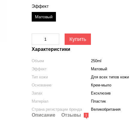
Эффект
Матовый
Купить
Характеристики
Объем
250ml
Эффект
Матовый
Тип кожи
Для всех типов кожи
Основание
Крем-мыло
Запах
Ексклюзив
Матеріал
Пластик
Страна регистрации бренда
Великобритания
Описание
Отзывы
1