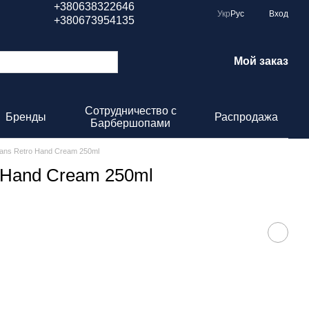
+380638322646
Укр
Рус
Вход
+380673954135
Мой заказ
Сотрудничество с
Бренды
Распродажа
Барбершопами
ans Retro Hand Cream 250ml
 Hand Cream 250ml