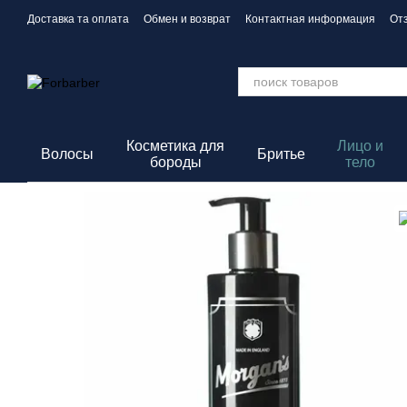
Перейти к основному контенту
Доставка та оплата
Обмен и возврат
Контактная информация
От
Политика конфиденциальности
Косметика для
Лицо и
Волосы
Бритье
бороды
тело