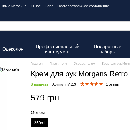
зывы о магазине
О нас
Блог
Пользовательское соглашение
Профессиональный
Подарочные
Одеколон
инструмент
наборы
Главная
Лицо и тело
Уход за телом
Крем для рук Morg
Крем для рук Morgans Retro
В наличии
Артикул: M113
1 отзыв
579 грн
Объем
250ml