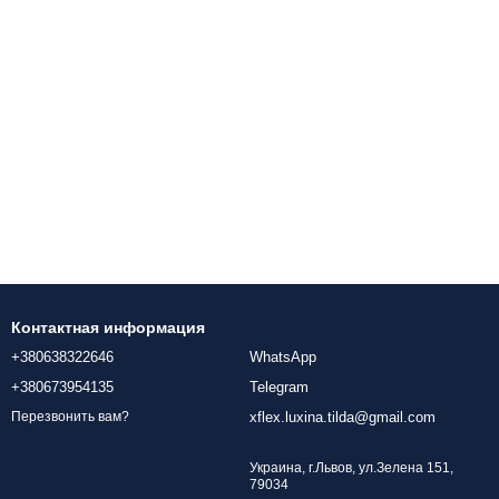
Контактная информация
+380638322646
WhatsApp
+380673954135
Telegram
xflex.luxina.tilda@gmail.com
Перезвонить вам?
Украина, г.Львов, ул.Зелена 151,
79034