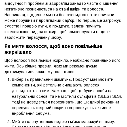
відсутності проблем зі здоров'ям занадто часте очищення
негативно позначається на стані шкіри та волосся.
Наприклад, щоденне миття без очевидної на те причини
може порушити гідроліпідний бар'єр. По-перше, це загрожує
сухістю і появою лупи, а по-друге, залози почнуть
інтенсивніше виділяти жир, щоб компенсувати недолік і
зволожити пересушену шкіру.
Як мити волосся, щоб воно повільніше
жирнішало
Щоб волосся повільніше жирніло, необхідно правильно його
мити. Ось кілька правил, яких ми рекомендуємо
дотримуватися кожному чоловікові:
Виберіть правильний шампунь. Продукт має містити
компоненти, які ретельно очищають волосся і
доглядають за ним. Бажано, щоб це були засоби на
натуральній основі та не містили сульфатів (SLES і SLS),
тоді не доведеться переживати, що шкідливі речовини
пересушать шкірний покрив і спровокують активне
вироблення себума.
Мийте голову теплою водою і м'яко масажуйте шкіру.
Занадто гаряча рідина та інтенсивні розтирання