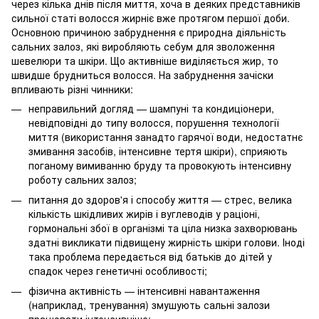
через кілька днів після миття, хоча в деяких представників
сильної статі волосся жирніє вже протягом першої доби.
Основною причиною забруднення є природна діяльність
сальних залоз, які виробляють себум для зволоження
шевелюри та шкіри. Що активніше виділяється жир, то
швидше брудниться волосся. На забруднення зачіски
впливають різні чинники:
неправильний догляд — шампуні та кондиціонери,
невідповідні до типу волосся, порушення технології
миття (використання занадто гарячої води, недостатнє
змивання засобів, інтенсивне тертя шкіри), сприяють
поганому вимиванню бруду та провокують інтенсивну
роботу сальних залоз;
питання до здоров'я і способу життя — стрес, велика
кількість шкідливих жирів і вуглеводів у раціоні,
гормональні збої в організмі та ціла низка захворювань
здатні викликати підвищену жирність шкіри голови. Іноді
така проблема передається від батьків до дітей у
спадок через генетичні особливості;
фізична активність — інтенсивні навантаження
(наприклад, тренування) змушують сальні залози