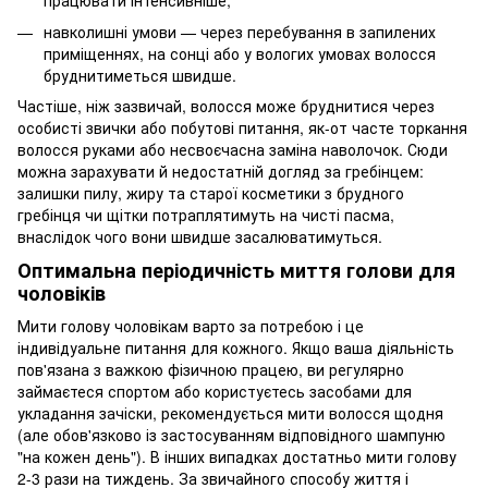
працювати інтенсивніше;
навколишні умови — через перебування в запилених
приміщеннях, на сонці або у вологих умовах волосся
бруднитиметься швидше.
Частіше, ніж зазвичай, волосся може бруднитися через
особисті звички або побутові питання, як-от часте торкання
волосся руками або несвоєчасна заміна наволочок. Сюди
можна зарахувати й недостатній догляд за гребінцем:
залишки пилу, жиру та старої косметики з брудного
гребінця чи щітки потраплятимуть на чисті пасма,
внаслідок чого вони швидше засалюватимуться.
Оптимальна періодичність миття голови для
чоловіків
Мити голову чоловікам варто за потребою і це
індивідуальне питання для кожного. Якщо ваша діяльність
пов'язана з важкою фізичною працею, ви регулярно
займаєтеся спортом або користуєтесь засобами для
укладання зачіски, рекомендується мити волосся щодня
(але обов'язково із застосуванням відповідного шампуню
"на кожен день"). В інших випадках достатньо мити голову
2-3 рази на тиждень. За звичайного способу життя і