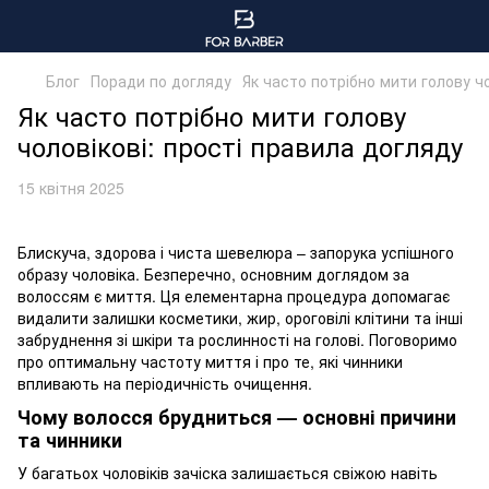
Блог
Поради по догляду
Як часто потрібно мити голову чо
Як часто потрібно мити голову
чоловікові: прості правила догляду
15 квітня 2025
Блискуча, здорова і чиста шевелюра – запорука успішного
образу чоловіка. Безперечно, основним доглядом за
волоссям є миття. Ця елементарна процедура допомагає
видалити залишки косметики, жир, ороговілі клітини та інші
забруднення зі шкіри та рослинності на голові. Поговоримо
про оптимальну частоту миття і про те, які чинники
впливають на періодичність очищення.
Чому волосся брудниться — основні причини
та чинники
У багатьох чоловіків зачіска залишається свіжою навіть