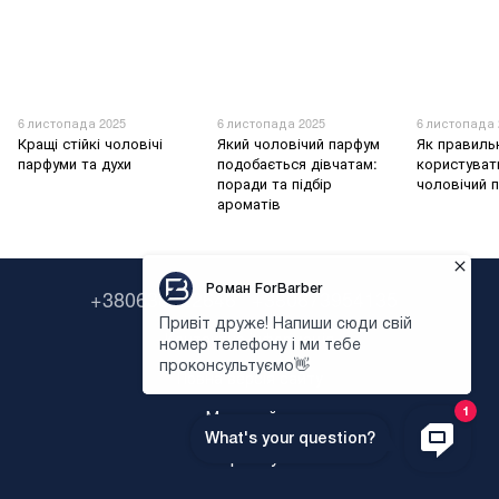
6 листопада 2025
6 листопада 2025
6 листопада 
Кращі стійкі чоловічі
Який чоловічий парфум
Як правиль
парфуми та духи
подобається дівчатам:
користуват
поради та підбір
чоловічий 
ароматів
+380638322646
+380673954135
Контактна інформація
Повна версія сайту
Мапа сайту
Укр
Рус