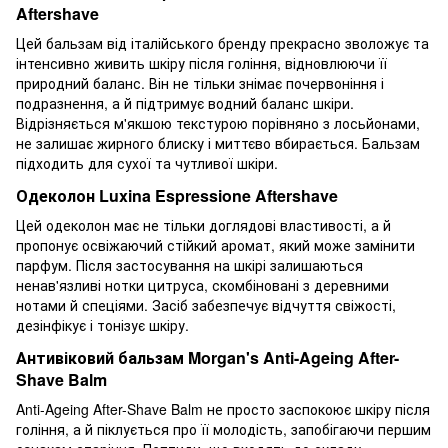
Aftershave
Цей бальзам від італійського бренду прекрасно зволожує та
інтенсивно живить шкіру після гоління, відновлюючи її
природний баланс. Він не тільки знімає почервоніння і
подразнення, а й підтримує водний баланс шкіри.
Відрізняється м'якшою текстурою порівняно з лосьйонами,
не залишає жирного блиску і миттєво вбирається. Бальзам
підходить для сухої та чутливої шкіри.
Одеколон Luxina Espressione Aftershave
Цей одеколон має не тільки доглядові властивості, а й
пропонує освіжаючий стійкий аромат, який може замінити
парфум. Після застосування на шкірі залишаються
ненав'язливі нотки цитруса, скомбіновані з деревними
нотами й спеціями. Засіб забезпечує відчуття свіжості,
дезінфікує і тонізує шкіру.
Антивіковий бальзам Morgan's Anti-Ageing After-
Shave Balm
Anti-Ageing After-Shave Balm не просто заспокоює шкіру після
гоління, а й піклується про її молодість, запобігаючи першим