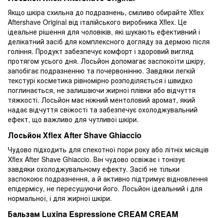
Якщо шкіра схильна до подразнень, сміливо обирайте Xflex
Aftershave Original від італійського виробника Xflex. Це
ідеальне рішення для чоловіків, які шукають ефективний і
делікатний засіб для комплексного догляду за дермою після
гоління. Продукт забезпечує комфорт і здоровий вигляд
протягом усього дня. Лосьйон допомагає заспокоїти шкіру,
запобігає подразненню та почервонінню. Завдяки легкій
текстурі косметика рівномірно розподіляється і швидко
поглинається, не залишаючи жирної плівки або відчуття
тяжкості. Лосьйон має ніжний ментоловий аромат, який
надає відчуття свіжості та забезпечує охолоджувальний
ефект, що важливо для чутливої шкіри.
Лосьйон Xflex After Shave Ghiaccio
Чудово підходить для спекотної пори року або літніх місяців
Xflex After Shave Ghiaccio. Він чудово освіжає і тонізує
завдяки охолоджувальному ефекту. Засіб не тільки
заспокоює подразнення, а й активно підтримує відновлення
епідермісу, не пересушуючи його. Лосьйон ідеальний і для
нормальної, і для жирної шкіри.
Бальзам Luxina Espressione CREAM CREAM