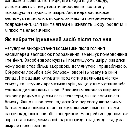
ознакам старіння. Пептиди, що входять до складу,
допомагають стимулювати вироблення колагену,
покращуючи пружність шкіри. Алое вера заспокоює,
зволожує і відновлює покрив, знімаючи почервоніння і
подразнення. Олія ши та вітамін Е живлять шкіру, роблячи її
м'якою та еластичною.
Як вибрати ідеальний засіб після гоління
Регулярне використання косметики після гоління
насамперед заспокоює подразнення, зменшує почервоніння
і печіння. Засоби зволожують і пом'якшують шкіру, завдяки
чому вона стає більш здоровою, доглянутою і привабливою.
Обираючи лосьйон або бальзам, зверніть увагу на їхній
склад. Не радимо купувати продукти з великим вмістом
спирту та штучних ароматизаторів, якщо у вас чутлива або
схильна до запалень шкіра. Власникам жирного шкірного
покриву радимо шукати легкі текстури, які не залишають
блиску. Якщо шкіра суха, віддавайте перевагу живильним
бальзамам з оліями та зволожувальними компонентами,
наприклад, олією ши або гліцерином. Наш рейтинг допоможе
зорієнтуватися, який засіб варто придбати для догляду за
шкірою після гоління.