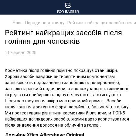
Блог
Поради по догляду
Рейтинг найкращих засобів після 
Рейтинг найкращих засобів після
гоління для чоловіків
11 червня 2025
Косметика після гоління помітно покращує стан шкіри.
Хороші засоби завдяки антисептичним компонентам
заспокоюють подразнення і запобігають почервонінню,
загоюють ранки й подряпини, а зволожувальні та живильні
інгредієнти прибирають відчуття сухості та стягнутості.
Після застосування шкіра має приємний аромат. Засоби
після гоління доступні у формі лосьйонів, бальзамів, тальку.
Ми протестували різні типи косметики й визначили ТОП-5
найкращих доглядових засобів, якими варто користуватися
після видалення волосся на обличчі та голові.
Лосьйон Xflex Aftershave Original