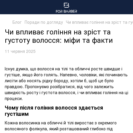
Блог
Поради по догляду
Чи впливає гоління на зріст та г
Чи впливає гоління на зріст та
густоту волосся: міфи та факти
11 червня 2025
Існує думка, що волосся на тілі та обличчі росте швидше і
густіше, якщо його голять. Напевно, чоловіки, які починають
лисіти або носять рідку бороду, хотіли б, щоб це було
правдою. Пропонуємо розібратися, від чого залежить
швидкість росту і густота волосся, і чи впливає гоління на ці
процеси.
Чому після гоління волосся здається
густішим
Кожна волосинка на обличчі й тілі виростає з окремого
волосяного фолікула, який розташований глибоко під