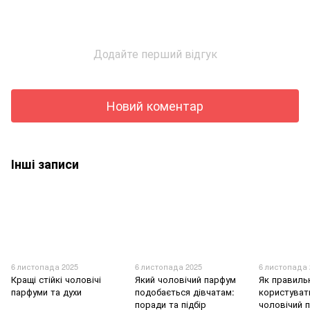
Додайте перший відгук
Новий коментар
Інші записи
6 листопада 2025
6 листопада 2025
6 листопада 
Кращі стійкі чоловічі
Який чоловічий парфум
Як правиль
парфуми та духи
подобається дівчатам:
користуват
поради та підбір
чоловічий 