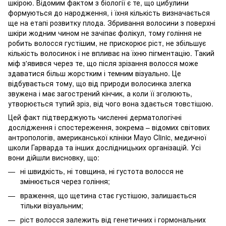
шкірою. Відомим фактом з біології є те, що цибулини
формуються до народження, і їхня кількість визначається
ще на етапі розвитку плода. Збривання волосини з поверхні
шкіри жодним чином не зачіпає фолікул, тому гоління не
робить волосся густішим, не прискорює ріст, не збільшує
кількість волосинок і не впливає на їхню пігментацію. Такий
міф з'явився через те, що після зрізання волосся може
здаватися більш жорстким і темним візуально. Це
відбувається тому, що від природи волосинка злегка
звужена і має загострений кінчик, а коли її зголюють,
утворюється тупий зріз, від чого вона здається товстішою.
Цей факт підтверджують численні дерматологічні
дослідження і спостереження, зокрема – відомих світових
антропологів, американської клініки Mayo Clinic, медичної
школи Гарварда та інших дослідницьких організацій. Усі
вони дійшли висновку, що:
ні швидкість, ні товщина, ні густота волосся не
змінюється через гоління;
враження, що щетина стає густішою, залишається
тільки візуальним;
ріст волосся залежить від генетичних і гормональних