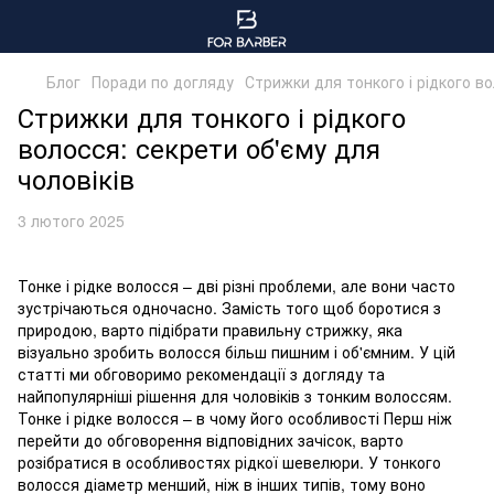
Блог
Поради по догляду
Стрижки для тонкого і рідкого во
Стрижки для тонкого і рідкого
волосся: секрети об'єму для
чоловіків
3 лютого 2025
Тонке і рідке волосся – дві різні проблеми, але вони часто
зустрічаються одночасно. Замість того щоб боротися з
природою, варто підібрати правильну стрижку, яка
візуально зробить волосся більш пишним і об'ємним. У цій
статті ми обговоримо рекомендації з догляду та
найпопулярніші рішення для чоловіків з тонким волоссям.
Тонке і рідке волосся – в чому його особливості Перш ніж
перейти до обговорення відповідних зачісок, варто
розібратися в особливостях рідкої шевелюри. У тонкого
волосся діаметр менший, ніж в інших типів, тому воно