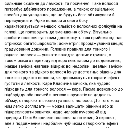
сильніше схильне до ламкості та посічення. Таке волосся
потребує дбайливого поводження, а також спеціальних
засобів для укладання, що не будуть його обтяжувати й
пересушувати. Рідке волосся зі свого боку
характеризується меншою кількістю волосяних фолікулів на
голові, що призводить до зменшення об'єму. Візуально
зробити волосся густішим допоможуть такі прийоми під час
стрижки: багатошаровість; асиметрія; проріджування кінців;
градуювання довжини. Головне правило для тонкого і
рідкого волосся — уникати занадто довгих стрижок, а
також різкого переходу від коротких пасом до подовжених,
інакше зачіска навпаки відкриє всі недоліки. Ідеальні зачіски
для тонкого та рідкого волосся Існує достатньо рішень для
тонкого і рідкого волосся, які допоможуть створити ефект
густоти й легкості. Каре Класична зачіска, яка чудово
підходить для тонкого волосся — каре. Пасма довжиною до
підборіддя або плечей з легкою шаруватістю додають
об'єму, створюють ілюзію густішого волосся. До того ж за
ним легко доглядати — можна залишати рівними або ж
підкреслювати завиток, якщо чоловік кучерявий від
природи. Піксі Вкорочене волосся на потилиці й скронях,
але з подовженим і недбалим чубчиком створюють ефект