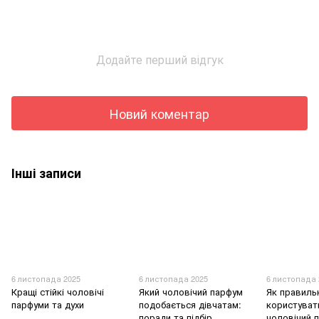
Додайте перший відгук
Новий коментар
Інші записи
6 листопада 2025
6 листопада 2025
6 листопада 
Кращі стійкі чоловічі
Який чоловічий парфум
Як правиль
парфуми та духи
подобається дівчатам:
користуват
поради та підбір
чоловічий 