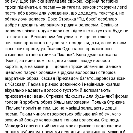
об'єму. Щоб зачіска виглядала свіжою, коріння потрібно
трохи піднімати, а пасма — витягати, використовуючи легкі
пасти або воски для укладання, що додадуть текстури, не
обтяжуючи волосся. Бокс Стрижка “Під бокс” особливо
добре підходить чоловікам з рідким волоссям. Оскільки
волосся зрізають дуже коротко, відсутність густоти буде не
так помітна. Величезним бонусом є те, що за такою
зачіскою практично не доведеться доглядати, за винятком
гігієнічних процедур. Їжачок Одночасно практичною і
стильною стане стрижка “Їжачок”. Вона дуже схожа на
“Бокс”, за винятком того, що з боків і ззаду волосся
коротше, а на маківці — довше і трохи об'ємніше. Зачіска
ідеально пасує чоловікам з рідким волоссям і створює
акуратний образ. Каскад Прикладом багатошарової зачіски
є "Каскад". Пасма з різною довжиною і нерівними краями
візуально надають волоссю густоти й допомагають
приховати всі вади. Стрижка підходить для будь-якої форми
голови й зробить образ більш моложавим. Полька Стрижка
"Полька" примітна тим, що на маківці залишають довші
пасма. Таким чином створюється збільшений об'єм, чого
зазвичай бракує чоловікам з тонким волоссям. Стрілець
Молодий і елегантний вигляд має стрижка з подовженим
рваним чубчиком, пасмами середньої довжини на маківці й