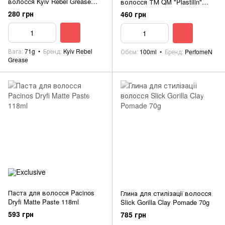
волосся Kyiv Rebel Grease
волосся ТМ QM "Plastilin"
Matte Clay 71g
100ml
280 грн
460 грн
Вага
71g
Бренд
Kyiv Rebel
Обєм
100ml
Бренд
PerfomeN
Grease
Паста для волосся Pacinos
Глина для стилізації волосся
Dryfi Matte Paste 118ml
Slick Gorilla Clay Pomade 70g
593 грн
785 грн