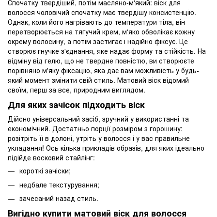
Спочатку твердіший, потім масляно-м'який: віск для
волосся чоловічий спочатку має твердішу консистенцію.
Однак, коли його нагрівають до температури тіла, він
перетворюється на тягучий крем, м'яко обволікає кожну
окрему волосину, а потім застигає і надійно фіксує. Це
створює гнучке з'єднання, яке надає форму та стійкість. На
відміну від гелю, що не твердне повністю, ви створюєте
порівняно м'яку фіксацію, яка дає вам можливість у будь-
який момент змінити свій стиль. Матовий віск відомий
своїм, перш за все, природним виглядом.
Для яких зачісок підходить віск
Дійсно універсальний засіб, зручний у використанні та
економічний. Достатньо порції розміром з горошину:
розітріть її в долоні, утріть у волосся і у вас правильне
укладання! Ось кілька прикладів образів, для яких ідеально
підійде восковий стайлінг:
короткі зачіски;
недбале текстурування;
зачесаний назад стиль.
Вигідно купити матовий віск для волосся