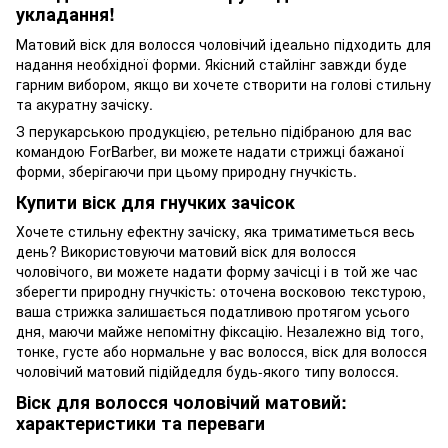
укладання!
Матовий віск для волосся чоловічий ідеально підходить для
надання необхідної форми. Якісний стайлінг завжди буде
гарним вибором, якщо ви хочете створити на голові стильну
та акуратну зачіску.
З перукарською продукцією, ретельно підібраною для вас
командою ForBarber, ви можете надати стрижці бажаної
форми, зберігаючи при цьому природну гнучкість.
Купити віск для гнучких зачісок
Хочете стильну ефектну зачіску, яка триматиметься весь
день? Використовуючи матовий віск для волосся
чоловічого, ви можете надати форму зачісці і в той же час
зберегти природну гнучкість: оточена восковою текстурою,
ваша стрижка залишається податливою протягом усього
дня, маючи майже непомітну фіксацію. Незалежно від того,
тонке, густе або нормальне у вас волосся, віск для волосся
чоловічий матовий підійдедля будь-якого типу волосся.
Віск для волосся чоловічий матовий:
характеристики та переваги