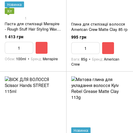
Новинка
Хіт
1
Паста для стилізації Menspire
Глина для стилізації волосся
- Rough Stuff Hair Styling Wax
American Crew Matte Clay 85 гр
100ml Matte Black
1 413 грн
995 грн
Обєм
100ml
Бренд
Menspire
Вага
85g
Бренд
American
Crew
Новинка