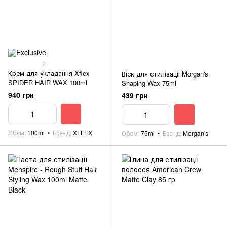
2
Крем для укладання Xflex
Віск для стилізації Morgan's
SPIDER HAIR WAX 100ml
Shaping Wax 75ml
940 грн
439 грн
Обєм
100ml
Бренд
XFLEX
Обєм
75ml
Бренд
Morgan's