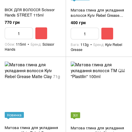
ВІСК ДЛЯ ВОЛОССЯ Scissor
Матова глина для укладання
Hands STREET 115ml
волосся Kyiv Rebel Grease
Matte Clay 113g
770 грн
400 грн
Обєм
115ml
Бренд
Scissor
Вага
113g
Бренд
Kyiv Rebel
Hands
Grease
Новинка
Хіт
Матова глина для укладання
Матова глина для укладання