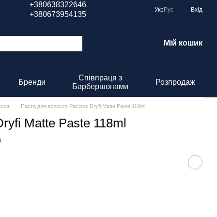
+380638322646
Укр
Рус
Вхід
+380673954135
Мій кошик
Співпраця з
Бренди
Розпродаж
Барбершопами
осся
Паста для волосся Pacinos Dryfi Matte Paste 118ml
ryfi Matte Paste 118ml
к