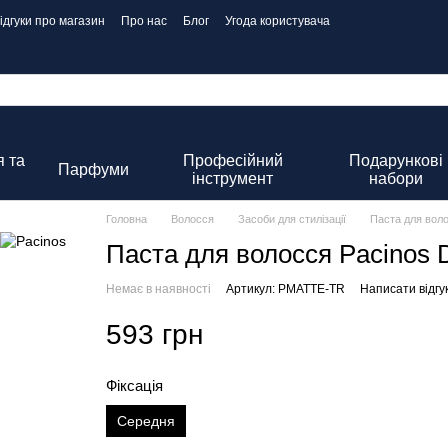
ідгуки про магазин
Про нас
Блог
Угода користувача
 та
Професійний
Подарункові
Парфуми
інструмент
набори
Головна
Волосся
Засоби для стилізації
Паста для вол
Паста для волосся Pacinos D
Немає в наявності
Артикул: PMATTE-TR
Написати відгу
593 грн
Фіксація
Середня