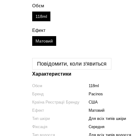
Обєм
118ml
Ефект
Матовий
Повідомити, коли з'явиться
Характеристики
Обєм
118ml
Бренд
Pacinos
Країна Реєстрації Бренду
США
Ефект
Матовий
Тип шкіри
Для всіх типів шкіри
Фіксація
Середня
Тип волосся
Для всіх типів волосся