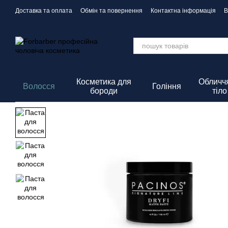
Перейти до основного контенту
Доставка та оплата
Обмін та повернення
Контактна інформація
В
Політика Конфіденційності
Косметика для
Обличчя
Волосся
Гоління
бороди
тіло