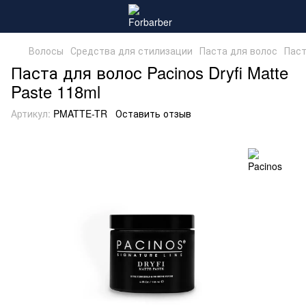
Волосы
Средства для стилизации
Паста для волос
Паст
Паста для волос Pacinos Dryfi Matte
Paste 118ml
Артикул:
PMATTE-TR
Оставить отзыв